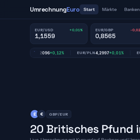
Umrechnung
Euro
Start
Märkte
Banken
+0,01%
-0,0
EUR/USD
EUR/GBP
1,1559
0,8565
55,2096
+0,12%
4,2997
+0,01%
EUR/TL
EUR/PLN
EUR/C
£
€
GBP/EUR
20 Britisches Pfund i