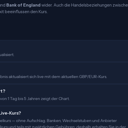
und
Bank of England
wider. Auch die Handelsbeziehungen zwisch
it beeinflussen den Kurs.
alisiert.
nis aktualisiert sich live mit dem aktuellen GBP/EUR-Kurs.
rt?
 von 1 Tag bis 5 Jahren zeigt der Chart.
Live-Kurs?
ittelkurs — ohne Aufschlag. Banken, Wechselstuben und Anbieter
urs und teils mit zusätzlichen Gebühren; deshalb erhalten Sie in der