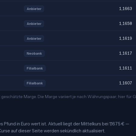
1,1663
Anbieter
1,1658
Anbieter
1,1619
Anbieter
1,1617
Neobank
1,1611
Filialbank
1,1607
Filialbank
t geschätzte Marge. Die Marge variiert je nach Währungspaar; hier für
Pfund in Euro wert ist. Aktuell liegt der Mittelkurs bei 1,1675 € —
urse auf dieser Seite werden sekündlich aktualisiert.