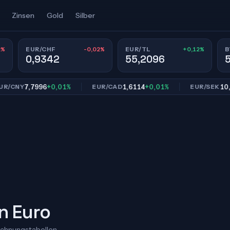
Zinsen
Gold
Silber
2%
-0,02%
+0,12%
EUR/CHF
EUR/TL
B
0,9342
55,2096
7,7996
+0,01%
1,6114
+0,01%
10,9814
NY
EUR/CAD
EUR/SEK
n Euro