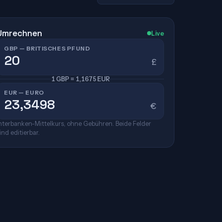
Umrechnen
Live
GBP — BRITISCHES PFUND
£
1 GBP = 1,1675 EUR
EUR — EURO
€
nterbanken-Mittelkurs, ohne Gebühren. Beide Felder
ind editierbar.