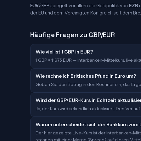
EUR/GBP spiegelt vor allem die Geldpolitik von
EZB
der EU und dem Vereinigten Königreich seit dem Brex
Häufige Fragen zu GBP/EUR
Wie viel ist 1 GBP in EUR?
1 GBP = 1,1675 EUR — Interbanken-Mittelkurs, live aktu
Wie rechne ich Britisches Pfund in Euro um?
Geben Sie den Betrag in den Rechner ein; das Ergeb
Wird der GBP/EUR-Kurs in Echtzeit aktualisie
Ja, der Kurs wird sekündlich aktualisiert. Den Verlauf
Warum unterscheidet sich der Bankkurs vom 
Der hier gezeigte Live-Kurs ist der Interbanken-M
rechnen mit einer Marge (Spread) auf diesen Mittelk