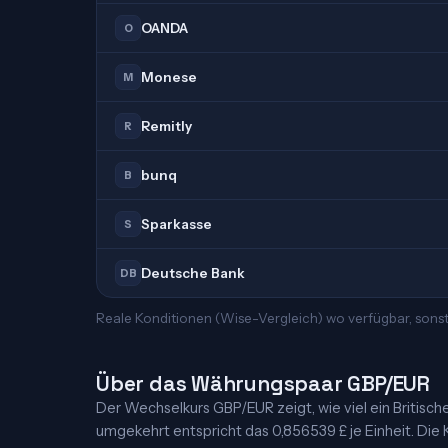
OANDA
O
Monese
M
Remitly
R
bunq
B
Sparkasse
S
Deutsche Bank
DB
Reale Konditionen (Wise-Vergleich) wo verfügbar, sons
Über das Währungspaar GBP/EUR
Der Wechselkurs GBP/EUR zeigt, wie viel ein Britisches 
umgekehrt entspricht das 0,856539 £ je Einheit. Die K