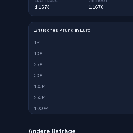
ERÖFFNUNG
24H HOCH
1,1673
1,1676
Britisches Pfund in Euro
1 £
10 £
25 £
50 £
100 £
250 £
1.000 £
Andere Beträge