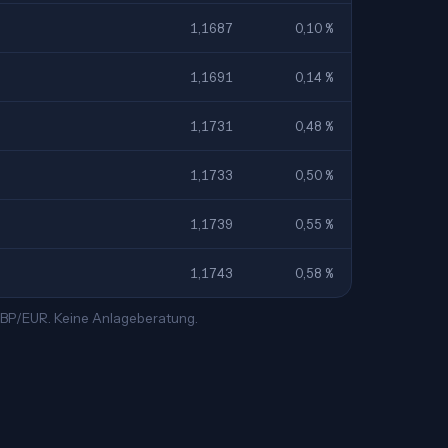
1,1687
0,10 %
1,1691
0,14 %
1,1731
0,48 %
1,1733
0,50 %
1,1739
0,55 %
1,1743
0,58 %
 GBP/EUR. Keine Anlageberatung.