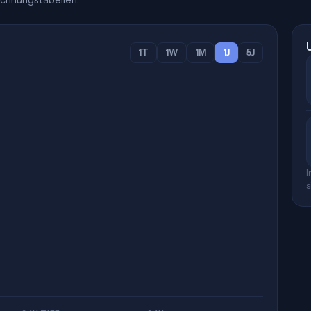
chnungstabellen.
1T
1W
1M
1J
5J
I
s