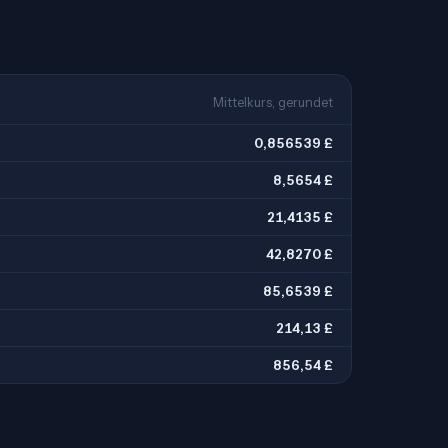
Mittelkurs, gerundet
0,856539 £
8,5654 £
21,4135 £
42,8270 £
85,6539 £
214,13 £
856,54 £