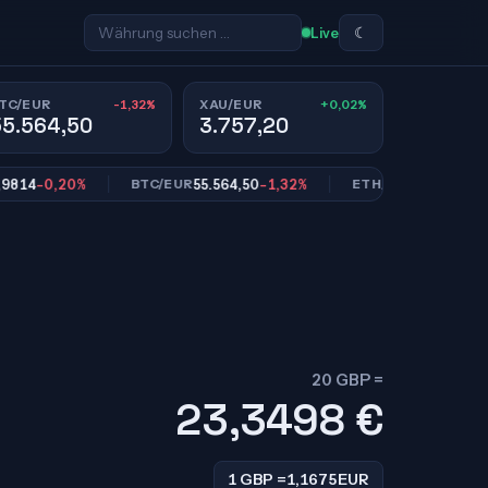
☾
Live
-1,32%
+0,02%
TC/EUR
XAU/EUR
55.564,50
3.757,20
-0,20%
55.564,50
-1,32%
1.628,64
-0,48
BTC/EUR
ETH/EUR
20 GBP =
23,3498
€
1 GBP =
1,1675
EUR