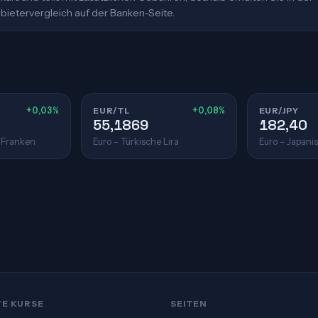
bietervergleich auf der Banken-Seite.
+0,03%
EUR/TL
+0,08%
EUR/JPY
55,1869
182,40
 Franken
Euro – Türkische Lira
Euro – Japani
TE KURSE
SEITEN