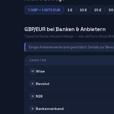
1 GBP = 1,1675 EUR
1 £
10 £
25 £
50
GBP/EUR bei Banken & Anbietern
Typische Kurse inklusive Marge — wie viel Euro Sie je Bri
Einige Anbieterwerte sind geschätzt. Details zur Ber
ANBIETER
Wise
W
Revolut
R
N26
N
Bankenverband
B