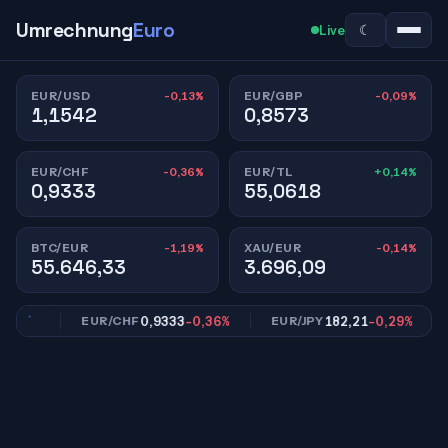
Umrechnung
Euro
☾
Live
-0,13%
-0,09%
EUR/USD
EUR/GBP
1,1542
0,8573
-0,36%
+0,14%
EUR/CHF
EUR/TL
0,9333
55,0618
-1,19%
-0,14%
BTC/EUR
XAU/EUR
55.646,33
3.696,09
09%
0,9333
-0,36%
182,21
-0,29%
EUR/CHF
EUR/JPY
E