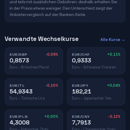
und teils mit zusätzlichen Gebühren; deshalb erhalten Sie
in der Praxis etwas weniger. Den Unterschied zeigt der
Anbietervergleich auf der Banken-Seite.
Verwandte Wechselkurse
Alle Kurse →
EUR/GBP
-0,09%
EUR/CHF
+0,11%
0,8573
0,9333
Euro – Britisches Pfund
Euro – Schweizer Franken
EUR/TL
-0,10%
EUR/JPY
+0,04%
54,9343
182,21
Euro – Türkische Lira
Euro – Japanischer Yen
EUR/PLN
+0,00%
EUR/CNY
-0,12%
4,3008
7,7913
Euro – Polnischer Zloty
Euro – Chinesischer Yuan