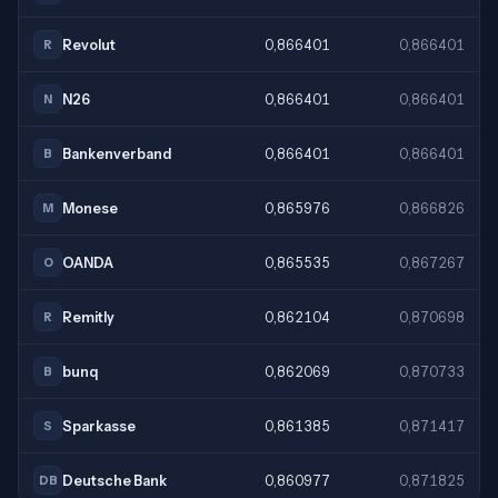
Revolut
0,866401
0,866401
R
N26
0,866401
0,866401
N
Bankenverband
0,866401
0,866401
B
Monese
0,865976
0,866826
M
OANDA
0,865535
0,867267
O
Remitly
0,862104
0,870698
R
bunq
0,862069
0,870733
B
Sparkasse
0,861385
0,871417
S
Deutsche Bank
0,860977
0,871825
DB