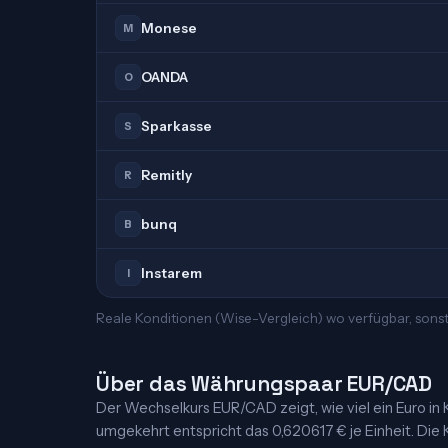
Monese
M
OANDA
O
Sparkasse
S
Remitly
R
bunq
B
Instarem
I
Reale Konditionen (Wise-Vergleich) wo verfügbar, sons
Über das Währungspaar EUR/CAD
Der Wechselkurs EUR/CAD zeigt, wie viel ein Euro in Ka
umgekehrt entspricht das 0,620617 € je Einheit. Die K