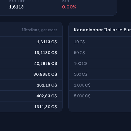
24H TIEF
24H
1,6113
0,00%
Kanadischer Dollar in Eu
Mittelkurs, gerundet
1,6113 C$
10 C$
16,1130 C$
50 C$
40,2825 C$
100 C$
80,5650 C$
500 C$
161,13 C$
1.000 C$
402,83 C$
5.000 C$
1611,30 C$