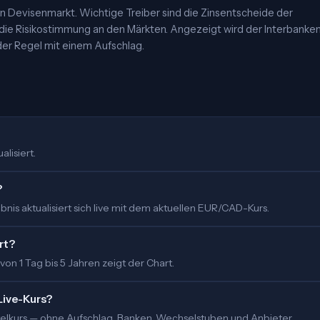
 Devisenmarkt. Wichtige Treiber sind die Zinsentscheide der
 die Risikostimmung an den Märkten. Angezeigt wird der Interbanke
er Regel mit einem Aufschlag.
alisiert.
?
nis aktualisiert sich live mit dem aktuellen EUR/CAD-Kurs.
rt?
 von 1 Tag bis 5 Jahren zeigt der Chart.
Live-Kurs?
ittelkurs — ohne Aufschlag. Banken, Wechselstuben und Anbieter