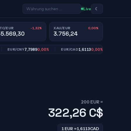
☾
Live
-1,32%
0,00%
TC/EUR
XAU/EUR
55.569,30
3.756,24
7,7989
0,00%
1,6113
0,00%
10,9
UR/CNY
EUR/CAD
EUR/SEK
200 EUR =
322,26
C$
1 EUR =
1,6113
CAD