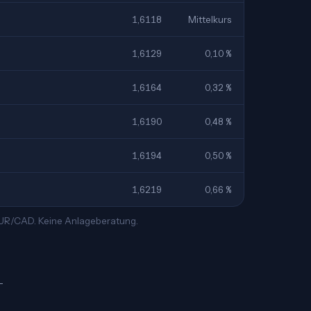
1,6118
Mittelkurs
1,6129
0,10 %
1,6164
0,32 %
1,6190
0,48 %
1,6194
0,50 %
1,6219
0,66 %
 EUR/CAD. Keine Anlageberatung.
—