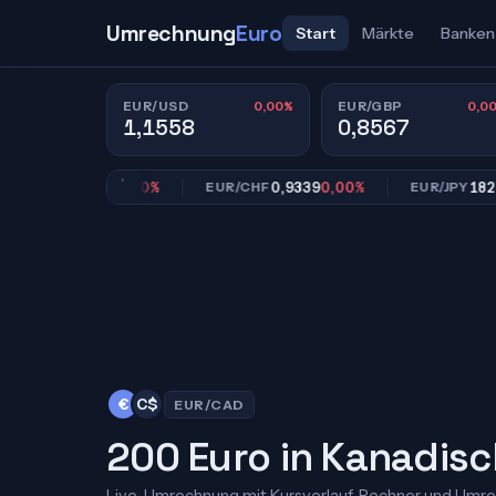
Umrechnung
Euro
Start
Märkte
Banken
0,00%
0,0
EUR/USD
EUR/GBP
1,1558
0,8567
0,8567
0,00%
0,9339
0,00%
182,39
0
/GBP
EUR/CHF
EUR/JPY
€
C$
EUR/CAD
200 Euro in Kanadisc