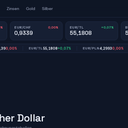
Zinsen
Gold
Silber
0%
0,00%
+0,07%
EUR/CHF
EUR/TL
B
0,9339
55,1808
,00%
55,1808
+0,07%
4,2993
0,00%
EUR/TL
EUR/PLN
E
her Dollar