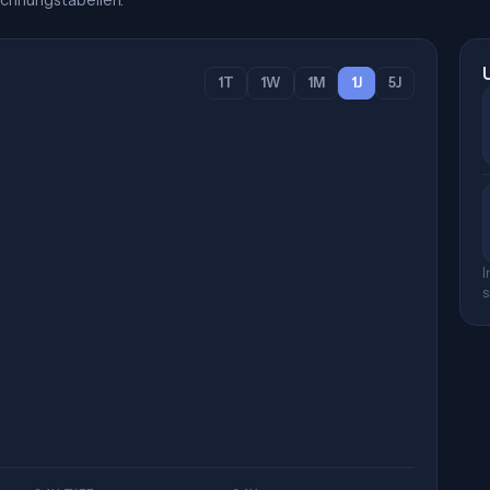
chnungstabellen.
1T
1W
1M
1J
5J
I
s