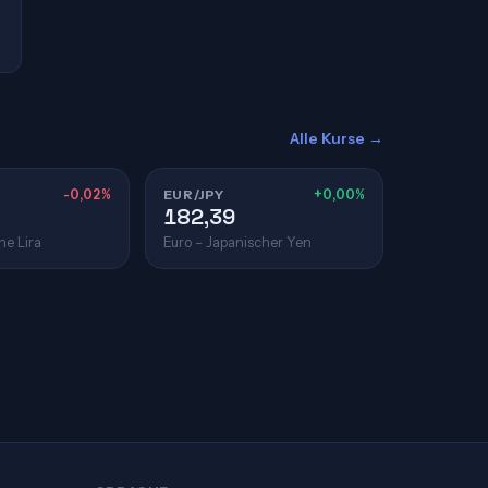
Alle Kurse →
-0,02%
EUR/JPY
+0,00%
182,39
he Lira
Euro – Japanischer Yen