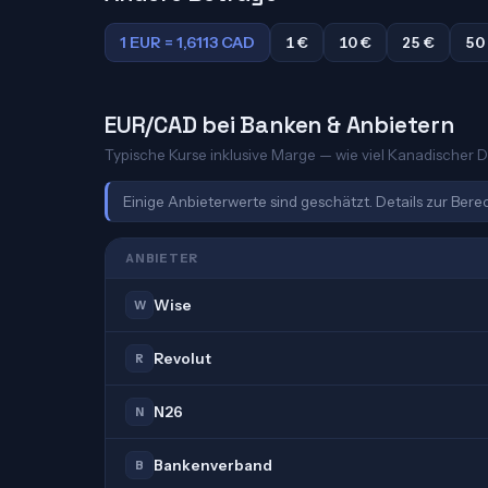
1 EUR = 1,6113 CAD
1 €
10 €
25 €
50
EUR/CAD bei Banken & Anbietern
Typische Kurse inklusive Marge — wie viel Kanadischer Dol
Einige Anbieterwerte sind geschätzt. Details zur Ber
ANBIETER
Wise
W
Revolut
R
N26
N
Bankenverband
B