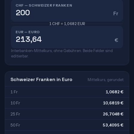
CHF — SCHWEIZER FRANKEN
Fr
1 CHF = 1,0682 EUR
EUR — EURO
€
Interbanken-Mittelkurs, ohne Gebühren. Beide Felder sind
editierbar.
Schweizer Franken in Euro
Mittelkurs, gerundet
1 Fr
1,0682 €
10 Fr
10,6819 €
25 Fr
26,7048 €
50 Fr
53,4095 €