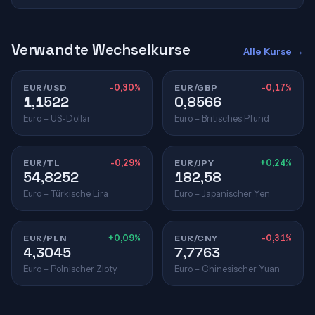
Verwandte Wechselkurse
Alle Kurse →
EUR/USD
-0,30%
EUR/GBP
-0,17%
1,1522
0,8566
Euro – US-Dollar
Euro – Britisches Pfund
EUR/TL
-0,29%
EUR/JPY
+0,24%
54,8252
182,58
Euro – Türkische Lira
Euro – Japanischer Yen
EUR/PLN
+0,09%
EUR/CNY
-0,31%
4,3045
7,7763
Euro – Polnischer Zloty
Euro – Chinesischer Yuan