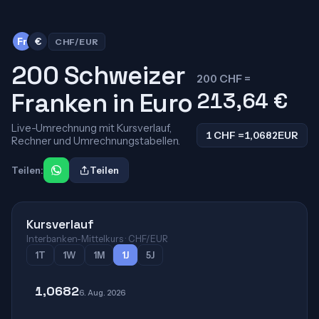
Fr
€
CHF/EUR
200 Schweizer
200 CHF =
Franken in Euro
213,64
€
Live-Umrechnung mit Kursverlauf,
1 CHF =
1,0682
EUR
Rechner und Umrechnungstabellen.
Teilen:
Teilen
Kursverlauf
Interbanken-Mittelkurs · CHF/EUR
1T
1W
1M
1J
5J
1,0682
6. Aug. 2026