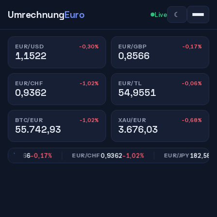
Umrechnung
Euro
☾
Live
-0,30%
-0,17%
EUR/USD
EUR/GBP
1,1522
0,8566
-1,02%
-0,06%
EUR/CHF
EUR/TL
0,9362
54,9551
-1,02%
-0,68%
BTC/EUR
XAU/EUR
55.742,93
3.676,03
0,8566
-0,17%
0,9362
-1,02%
182,58
-0,8
P
EUR/CHF
EUR/JPY