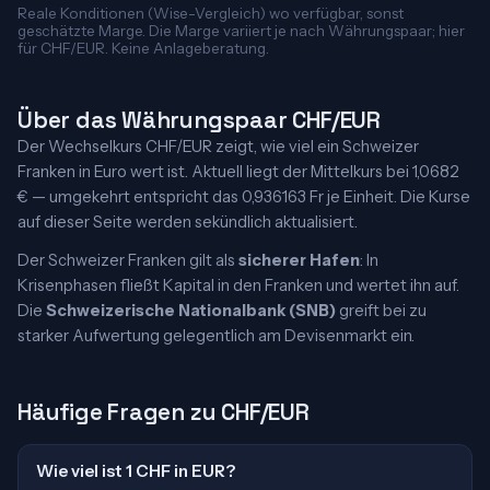
Reale Konditionen (Wise-Vergleich) wo verfügbar, sonst
geschätzte Marge. Die Marge variiert je nach Währungspaar; hier
für CHF/EUR. Keine Anlageberatung.
Über das Währungspaar CHF/EUR
Der Wechselkurs CHF/EUR zeigt, wie viel ein Schweizer
Franken in Euro wert ist. Aktuell liegt der Mittelkurs bei 1,0682
€ — umgekehrt entspricht das 0,936163 Fr je Einheit. Die Kurse
auf dieser Seite werden sekündlich aktualisiert.
Der Schweizer Franken gilt als
sicherer Hafen
: In
Krisenphasen fließt Kapital in den Franken und wertet ihn auf.
Die
Schweizerische Nationalbank (SNB)
greift bei zu
starker Aufwertung gelegentlich am Devisenmarkt ein.
Häufige Fragen zu CHF/EUR
Wie viel ist 1 CHF in EUR?