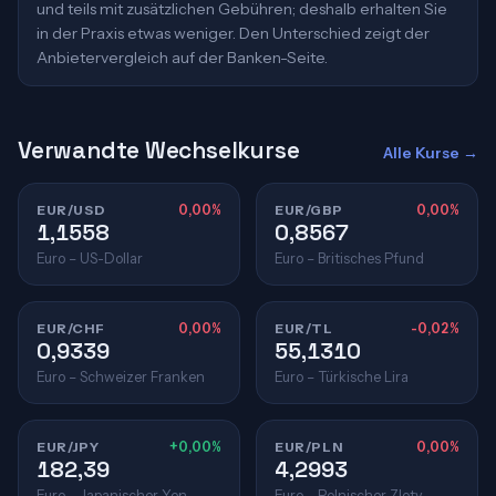
und teils mit zusätzlichen Gebühren; deshalb erhalten Sie
in der Praxis etwas weniger. Den Unterschied zeigt der
Anbietervergleich auf der Banken-Seite.
Verwandte Wechselkurse
Alle Kurse →
EUR/USD
0,00%
EUR/GBP
0,00%
1,1558
0,8567
Euro – US-Dollar
Euro – Britisches Pfund
EUR/CHF
0,00%
EUR/TL
-0,02%
0,9339
55,1310
Euro – Schweizer Franken
Euro – Türkische Lira
EUR/JPY
+0,00%
EUR/PLN
0,00%
182,39
4,2993
Euro – Japanischer Yen
Euro – Polnischer Zloty