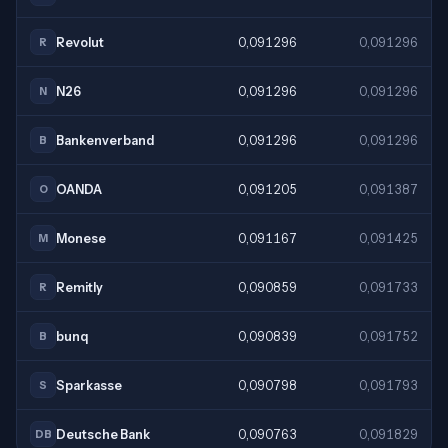
Revolut
0,091296
0,091296
R
N26
0,091296
0,091296
N
Bankenverband
0,091296
0,091296
B
OANDA
0,091205
0,091387
O
Monese
0,091167
0,091425
M
Remitly
0,090859
0,091733
R
bunq
0,090839
0,091752
B
Sparkasse
0,090798
0,091793
S
Deutsche Bank
0,090763
0,091829
DB