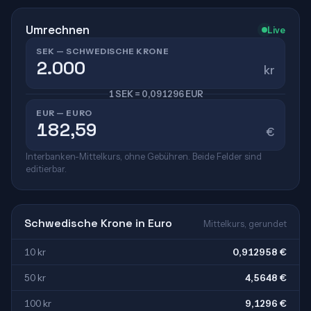
Umrechnen
Live
SEK — SCHWEDISCHE KRONE
kr
1 SEK = 0,091296 EUR
EUR — EURO
€
Interbanken-Mittelkurs, ohne Gebühren. Beide Felder sind
editierbar.
Schwedische Krone in Euro
Mittelkurs, gerundet
10 kr
0,912958 €
50 kr
4,5648 €
100 kr
9,1296 €