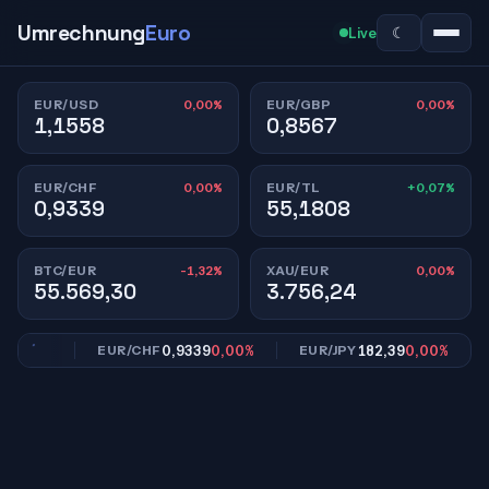
Umrechnung
Euro
☾
Live
0,00%
0,00%
EUR/USD
EUR/GBP
1,1558
0,8567
0,00%
+0,07%
EUR/CHF
EUR/TL
0,9339
55,1808
-1,32%
0,00%
BTC/EUR
XAU/EUR
55.569,30
3.756,24
,00%
0,9339
0,00%
182,39
0,00%
EUR/CHF
EUR/JPY
E