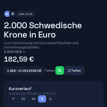
kr
€
SEK/EUR
2.000 Schwedische
Krone in Euro
Live-Umrechnung mit Kursverlauf, Rechner und
Umrechnungstabellen.
2.000 SEK =
182,59
€
1 SEK =
0,091296
EUR
Teilen:
Teilen
Kursverlauf
Interbanken-Mittelkurs · SEK/EUR
1T
1W
1M
1J
5J