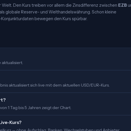
elt. Den Kurs treiben vor allem die Zinsdifferenz zwischen
EZB
u
 als globale Reserve- und Welthandelswährung. Schon kleine
-Konjunkturdaten bewegen den Kurs spürbar.
aktualisiert.
nis aktualisiert sich live mit dem aktuellen USD/EUR-Kurs.
rt?
 von 1 Tag bis 5 Jahren zeigt der Chart.
Live-Kurs?
ittelkurs — ohne Aufschlag. Banken, Wechselstuben und Anbieter