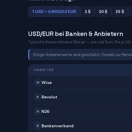
1 USD = 0,865202 EUR
1 $
10 $
25 $
USD/EUR bei Banken & Anbietern
Typische Kurse inklusive Marge — wie viel Euro Sie je US-
Einige Anbieterwerte sind geschätzt. Details zur Ber
ANBIETER
Wise
W
Revolut
R
N26
N
Bankenverband
B