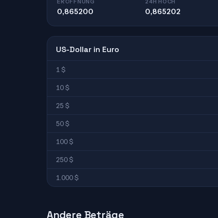
ERÖFFNUNG
24H HOCH
0,865200
0,865202
US-Dollar in Euro
1 $
10 $
25 $
50 $
100 $
250 $
1.000 $
Andere Beträge