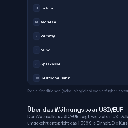
OANDA
O
Monese
M
Remitly
R
bunq
B
Sparkasse
S
Deutsche Bank
DB
Reale Konditionen (Wise-Vergleich) wo verfügbar, sons
Über das Währungspaar USD/EUR
Der Wechselkurs USD/EUR zeigt, wie viel ein US-Dollar
umgekehrt entspricht das 1,1558 $ je Einheit. Die Kurs