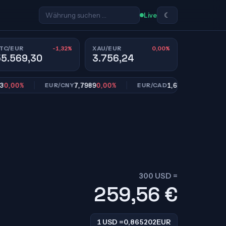
☾
Live
-1,32%
0,00%
TC/EUR
XAU/EUR
55.569,30
3.756,24
0%
7,7989
0,00%
1,6113
0,00%
EUR/CNY
EUR/CAD
EUR
300 USD =
259,56
€
1 USD =
0,865202
EUR