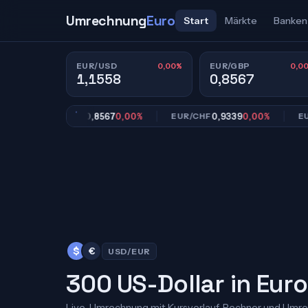
Umrechnung
Euro
Start
Märkte
Banken
0,00%
0,0
EUR/USD
EUR/GBP
1,1558
0,8567
0,8567
0,00%
0,9339
0,00%
EUR/GBP
EUR/CHF
EUR/JP
$
€
USD/EUR
300 US-Dollar in Euro