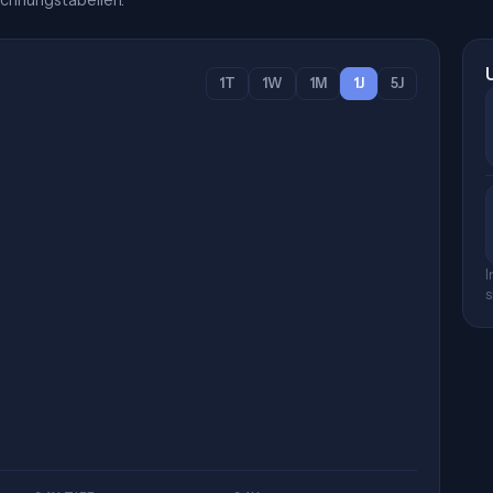
chnungstabellen.
1T
1W
1M
1J
5J
I
s