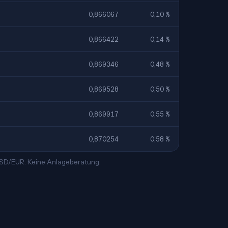
0,866067
0,10 %
0,866422
0,14 %
0,869346
0,48 %
0,869528
0,50 %
0,869917
0,55 %
0,870254
0,58 %
 USD/EUR. Keine Anlageberatung.