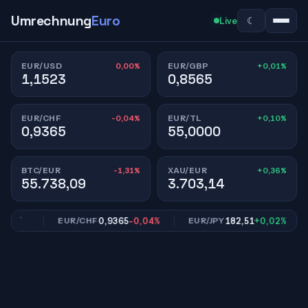
Umrechnung
Euro
☾
Live
0,00%
+0,01%
EUR/USD
EUR/GBP
1,1523
0,8565
-0,04%
+0,10%
EUR/CHF
EUR/TL
0,9365
55,0000
-1,31%
+0,36%
BTC/EUR
XAU/EUR
55.738,09
3.703,14
,01%
0,9365
-0,04%
182,51
+0,02%
EUR/CHF
EUR/JPY
E