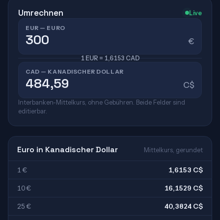
Umrechnen
Live
EUR — EURO
€
1 EUR = 1,6153 CAD
CAD — KANADISCHER DOLLAR
C$
Interbanken-Mittelkurs, ohne Gebühren. Beide Felder sind
editierbar.
Euro in Kanadischer Dollar
Mittelkurs, gerundet
1 €
1,6153 C$
10 €
16,1529 C$
25 €
40,3824 C$