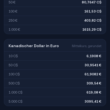
50 €
80,7647 C$
100 €
161,53 C$
250 €
403,82 C$
1.000 €
1615,29 C$
Kanadischer Dollar in Euro
Mittelkurs, gerundet
10 C$
6,1908 €
50 C$
30,9541 €
100 C$
61,9082 €
500 C$
309,54 €
1.000 C$
619,08 €
5.000 C$
3095,41 €