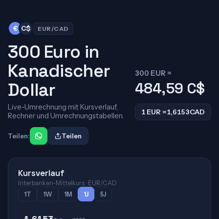
€
C$
EUR/CAD
300 Euro in
Kanadischer
300 EUR =
Dollar
484,59
C$
Live-Umrechnung mit Kursverlauf,
1 EUR =
1,6153
CAD
Rechner und Umrechnungstabellen.
Teilen:
Teilen
Kursverlauf
Interbanken-Mittelkurs · EUR/CAD
1T
1W
1M
1J
5J
1,6153