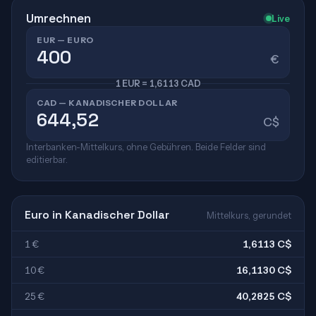
Umrechnen
Live
EUR — EURO
€
1 EUR = 1,6113 CAD
CAD — KANADISCHER DOLLAR
C$
Interbanken-Mittelkurs, ohne Gebühren. Beide Felder sind
editierbar.
Euro in Kanadischer Dollar
Mittelkurs, gerundet
1 €
1,6113 C$
10 €
16,1130 C$
25 €
40,2825 C$