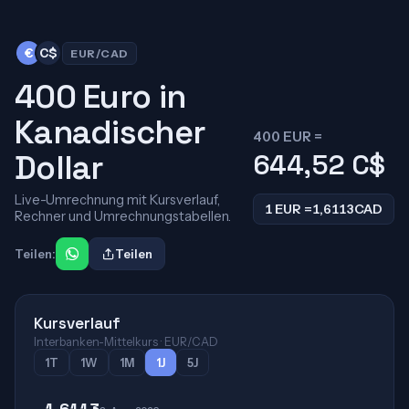
€
C$
EUR/CAD
400 Euro in
Kanadischer
400 EUR =
Dollar
644,52
C$
Live-Umrechnung mit Kursverlauf,
1 EUR =
1,6113
CAD
Rechner und Umrechnungstabellen.
Teilen:
Teilen
Kursverlauf
Interbanken-Mittelkurs · EUR/CAD
1T
1W
1M
1J
5J
1,6113