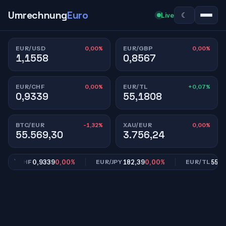
Umrechnung
Euro
☾
Live
0,00%
0,00%
EUR/USD
EUR/GBP
1,1558
0,8567
0,00%
+0,07%
EUR/CHF
EUR/TL
0,9339
55,1808
-1,32%
0,00%
BTC/EUR
XAU/EUR
55.569,30
3.756,24
0,9339
0,00%
182,39
0,00%
55,180
UR/CHF
EUR/JPY
EUR/TL