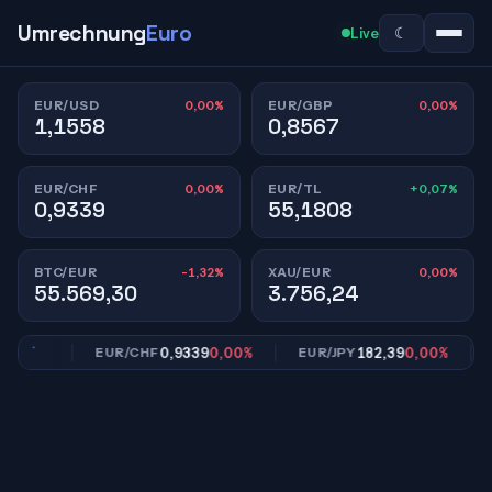
Umrechnung
Euro
☾
Live
0,00%
0,00%
EUR/USD
EUR/GBP
1,1558
0,8567
0,00%
+0,07%
EUR/CHF
EUR/TL
0,9339
55,1808
-1,32%
0,00%
BTC/EUR
XAU/EUR
55.569,30
3.756,24
,00%
0,9339
0,00%
182,39
0,00%
EUR/CHF
EUR/JPY
EU