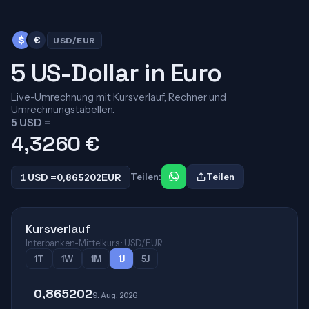
$
€
USD/EUR
5 US-Dollar in Euro
Live-Umrechnung mit Kursverlauf, Rechner und
Umrechnungstabellen.
5 USD =
4,3260
€
1 USD =
0,865202
EUR
Teilen:
Teilen
Kursverlauf
Interbanken-Mittelkurs · USD/EUR
1T
1W
1M
1J
5J
0,865202
9. Aug. 2026