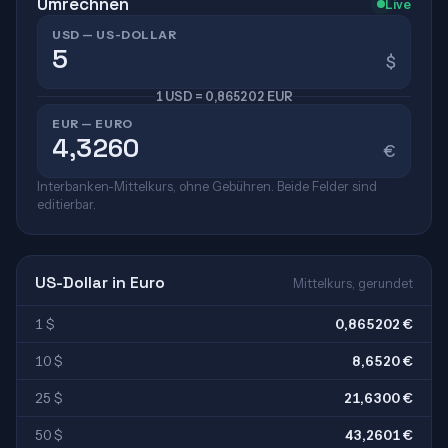
Umrechnen
Live
USD — US-DOLLAR
$
1 USD = 0,865202 EUR
EUR — EURO
€
Interbanken-Mittelkurs, ohne Gebühren. Beide Felder sind
editierbar.
US-Dollar in Euro
Mittelkurs, gerundet
1 $
0,865202 €
10 $
8,6520 €
25 $
21,6300 €
50 $
43,2601 €