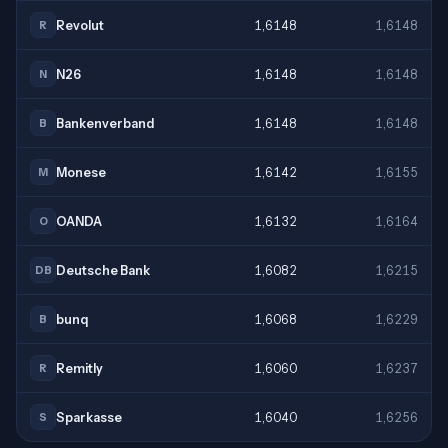
Revolut
1,6148
1,6148
R
N26
1,6148
1,6148
N
Bankenverband
1,6148
1,6148
B
Monese
1,6142
1,6155
M
OANDA
1,6132
1,6164
O
Deutsche Bank
1,6082
1,6215
DB
bunq
1,6068
1,6229
B
Remitly
1,6060
1,6237
R
Sparkasse
1,6040
1,6256
S