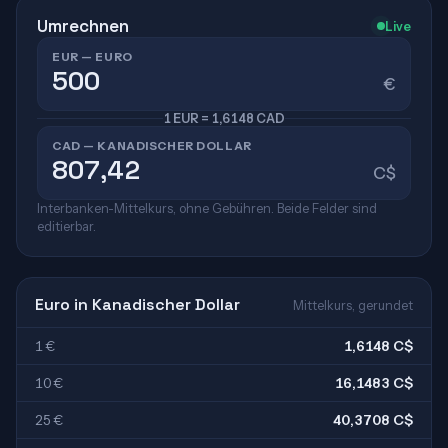
Umrechnen
Live
EUR — EURO
€
1 EUR = 1,6148 CAD
CAD — KANADISCHER DOLLAR
C$
Interbanken-Mittelkurs, ohne Gebühren. Beide Felder sind
editierbar.
Euro in Kanadischer Dollar
Mittelkurs, gerundet
1 €
1,6148 C$
10 €
16,1483 C$
25 €
40,3708 C$