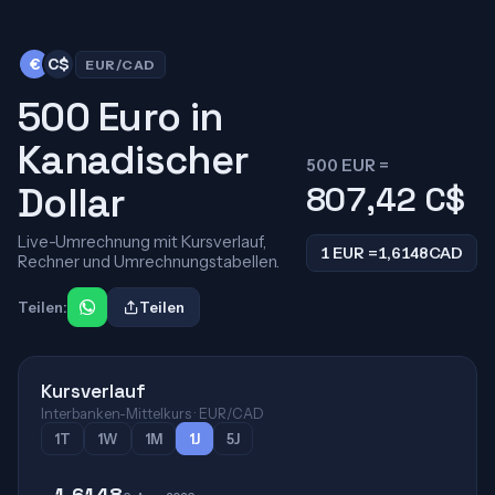
€
C$
EUR/CAD
500 Euro in
Kanadischer
500 EUR =
Dollar
807,42
C$
Live-Umrechnung mit Kursverlauf,
1 EUR =
1,6148
CAD
Rechner und Umrechnungstabellen.
Teilen:
Teilen
Kursverlauf
Interbanken-Mittelkurs · EUR/CAD
1T
1W
1M
1J
5J
1,6148