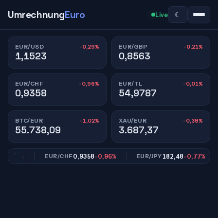
Umrechnung
Euro
☾
Live
-0,29%
-0,21%
EUR/USD
EUR/GBP
1,1523
0,8563
-0,96%
-0,01%
EUR/CHF
EUR/TL
0,9358
54,9787
-1,02%
-0,38%
BTC/EUR
XAU/EUR
55.738,09
3.687,37
0,21%
0,9358
-0,96%
182,48
-0,77%
EUR/CHF
EUR/JPY