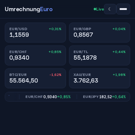
Umrechnung
Euro
☾
Live
+0,31%
+0,04%
EUR/USD
EUR/GBP
1,1559
0,8567
+0,85%
+0,44%
EUR/CHF
EUR/TL
0,9340
55,1878
-1,62%
+1,98%
BTC/EUR
XAU/EUR
55.564,50
3.762,63
,04%
0,9340
+0,85%
182,52
+0,64%
EUR/CHF
EUR/JPY