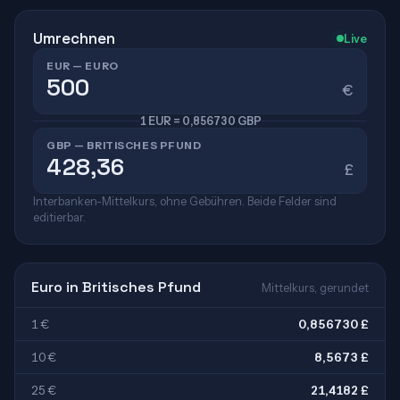
Umrechnen
Live
EUR — EURO
€
1 EUR = 0,856730 GBP
GBP — BRITISCHES PFUND
£
Interbanken-Mittelkurs, ohne Gebühren. Beide Felder sind
editierbar.
Euro in Britisches Pfund
Mittelkurs, gerundet
1 €
0,856730 £
10 €
8,5673 £
25 €
21,4182 £