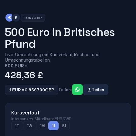
€
£
EUR/GBP
500 Euro in Britisches
Pfund
Live-Umrechnung mit Kursverlauf, Rechner und
Umrechnungstabellen.
500 EUR =
428,36
£
1 EUR =
0,856730
GBP
Teilen:
Teilen
Kursverlauf
Interbanken-Mittelkurs · EUR/GBP
1T
1W
1M
1J
5J