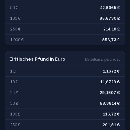
50 €
42,8365 £
100 €
85,6730 £
250 €
214,18 £
1.000 €
856,73 £
Britisches Pfund in Euro
Mittelkurs, gerundet
1 £
1,1672 €
10 £
11,6723 €
25 £
29,1807 €
50 £
58,3614 €
100 £
116,72 €
250 £
291,81 €