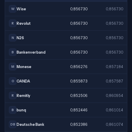
Wise
0,856730
0,856730
W
Revolut
0,856730
0,856730
R
N26
0,856730
0,856730
N
Bankenverband
0,856730
0,856730
B
Monese
0,856276
0,857184
M
OANDA
0,855873
0,857587
O
Remitly
0,852506
0,860954
R
bunq
0,852446
0,861014
B
Deutsche Bank
0,852386
0,861074
DB