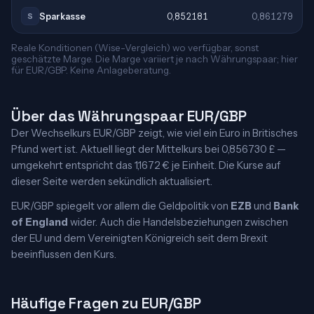
Sparkasse
0,852181
0,861279
S
Reale Konditionen (Wise-Vergleich) wo verfügbar, sonst
geschätzte Marge. Die Marge variiert je nach Währungspaar; hier
für EUR/GBP. Keine Anlageberatung.
Über das Währungspaar EUR/GBP
Der Wechselkurs EUR/GBP zeigt, wie viel ein Euro in Britisches
Pfund wert ist. Aktuell liegt der Mittelkurs bei 0,856730 £ —
umgekehrt entspricht das 1,1672 € je Einheit. Die Kurse auf
dieser Seite werden sekündlich aktualisiert.
EUR/GBP spiegelt vor allem die Geldpolitik von
EZB
und
Bank
of England
wider. Auch die Handelsbeziehungen zwischen
der EU und dem Vereinigten Königreich seit dem Brexit
beeinflussen den Kurs.
Häufige Fragen zu EUR/GBP