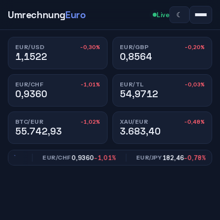
Umrechnung
Euro
☾
Live
-0,30%
-0,20%
EUR/USD
EUR/GBP
1,1522
0,8564
-1,01%
-0,03%
EUR/CHF
EUR/TL
0,9360
54,9712
-1,02%
-0,48%
BTC/EUR
XAU/EUR
55.742,93
3.683,40
,20%
0,9360
-1,01%
182,46
-0,78%
EUR/CHF
EUR/JPY