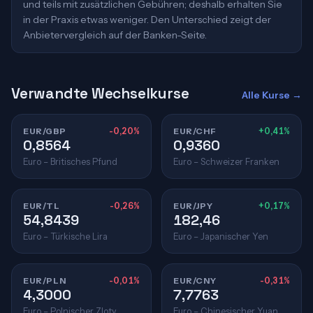
und teils mit zusätzlichen Gebühren; deshalb erhalten Sie
in der Praxis etwas weniger. Den Unterschied zeigt der
Anbietervergleich auf der Banken-Seite.
Verwandte Wechselkurse
Alle Kurse →
EUR/GBP
-0,20%
EUR/CHF
+0,41%
0,8564
0,9360
Euro – Britisches Pfund
Euro – Schweizer Franken
EUR/TL
-0,26%
EUR/JPY
+0,17%
54,8439
182,46
Euro – Türkische Lira
Euro – Japanischer Yen
EUR/PLN
-0,01%
EUR/CNY
-0,31%
4,3000
7,7763
Euro – Polnischer Zloty
Euro – Chinesischer Yuan