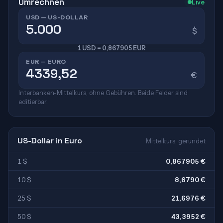
Umrechnen
Live
USD — US-DOLLAR
$
1 USD = 0,867905 EUR
EUR — EURO
€
Interbanken-Mittelkurs, ohne Gebühren. Beide Felder sind
editierbar.
US-Dollar in Euro
Mittelkurs, gerundet
1 $
0,867905 €
10 $
8,6790 €
25 $
21,6976 €
50 $
43,3952 €