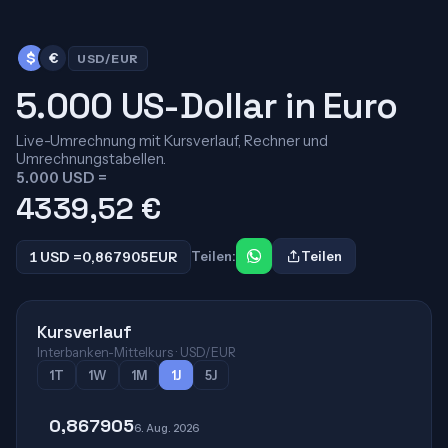
$
€
USD/EUR
5.000 US-Dollar in Euro
Live-Umrechnung mit Kursverlauf, Rechner und
Umrechnungstabellen.
5.000 USD =
4339,52
€
1 USD =
0,867905
EUR
Teilen:
Teilen
Kursverlauf
Interbanken-Mittelkurs · USD/EUR
1T
1W
1M
1J
5J
0,867905
6. Aug. 2026