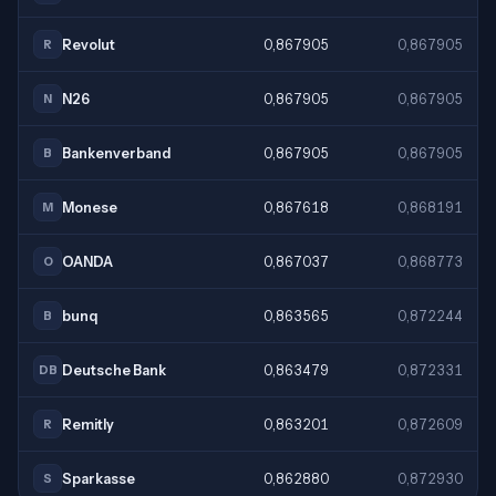
Revolut
0,867905
0,867905
R
N26
0,867905
0,867905
N
Bankenverband
0,867905
0,867905
B
Monese
0,867618
0,868191
M
OANDA
0,867037
0,868773
O
bunq
0,863565
0,872244
B
Deutsche Bank
0,863479
0,872331
DB
Remitly
0,863201
0,872609
R
Sparkasse
0,862880
0,872930
S