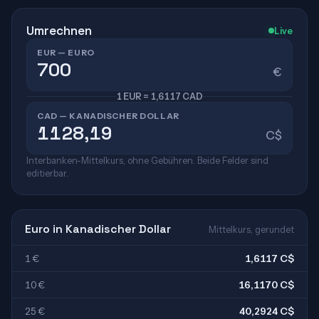
Umrechnen
Live
EUR — EURO
€
1 EUR = 1,6117 CAD
CAD — KANADISCHER DOLLAR
C$
Interbanken-Mittelkurs, ohne Gebühren. Beide Felder sind
editierbar.
Euro in Kanadischer Dollar
Mittelkurs, gerundet
1 €
1,6117 C$
10 €
16,1170 C$
25 €
40,2924 C$