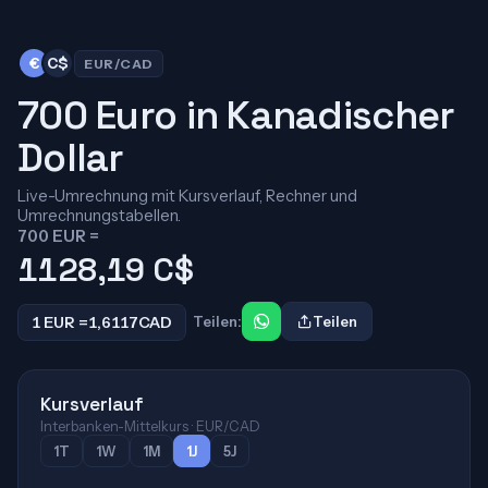
€
C$
EUR/CAD
700 Euro in Kanadischer
Dollar
Live-Umrechnung mit Kursverlauf, Rechner und
Umrechnungstabellen.
700 EUR =
1128,19
C$
1 EUR =
1,6117
CAD
Teilen:
Teilen
Kursverlauf
Interbanken-Mittelkurs · EUR/CAD
1T
1W
1M
1J
5J