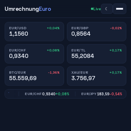
Umrechnung
Euro
☾
Live
+0,04%
-0,02%
EUR/USD
EUR/GBP
1,1560
0,8564
+0,08%
+0,17%
EUR/CHF
EUR/TL
0,9340
55,2084
-1,36%
+0,17%
BTC/EUR
XAU/EUR
55.559,69
3.756,97
,02%
0,9340
+0,08%
183,59
-0,54%
EUR/CHF
EUR/JPY