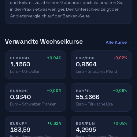
und teils mit zusätzlichen Gebühren; deshalb erhalten Sie
in der Praxis etwas weniger. Den Unterschied zeigt der
Anbietervergleich auf der Banken-Seite.
Verwandte Wechselkurse
Alle Kurse →
EUR/USD
+0,04%
EUR/GBP
-0,02%
1,1560
0,8564
Euro – US-Dollar
Euro – Britisches Pfund
EUR/CHF
+0,00%
EUR/TL
+0,09%
0,9340
55,1666
Euro – Schweizer Franken
Euro – Türkische Lira
EUR/JPY
+0,62%
EUR/PLN
+0,05%
183,59
4,2995
Euro – Japanischer Yen
Euro – Polnischer Zloty