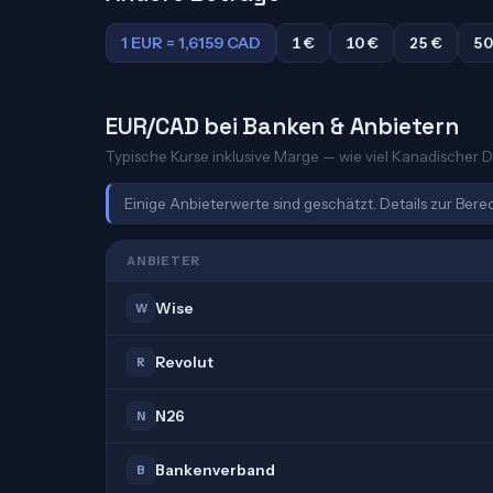
1 EUR = 1,6159 CAD
1 €
10 €
25 €
50
EUR/CAD bei Banken & Anbietern
Typische Kurse inklusive Marge — wie viel Kanadischer Dol
Einige Anbieterwerte sind geschätzt. Details zur Ber
ANBIETER
Wise
W
Revolut
R
N26
N
Bankenverband
B