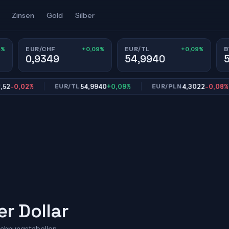
Zinsen
Gold
Silber
4%
+0,09%
+0,09%
EUR/CHF
EUR/TL
B
0,9349
54,9940
,02%
54,9940
+0,09%
4,3022
-0,08%
EUR/TL
EUR/PLN
er Dollar