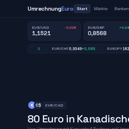
Umrechnung
Euro
Start
Märkte
Banken
-0,02%
+0,0
EUR/USD
EUR/GBP
1,1521
0,8568
0,8568
+0,04%
0,9349
+0,09%
182,52
-0
BP
EUR/CHF
EUR/JPY
€
C$
EUR/CAD
80 Euro in Kanadisch