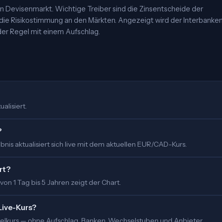
 Devisenmarkt. Wichtige Treiber sind die Zinsentscheide der
 die Risikostimmung an den Märkten. Angezeigt wird der Interbanke
er Regel mit einem Aufschlag.
alisiert.
?
nis aktualisiert sich live mit dem aktuellen EUR/CAD-Kurs.
rt?
 von 1 Tag bis 5 Jahren zeigt der Chart.
Live-Kurs?
ittelkurs — ohne Aufschlag. Banken, Wechselstuben und Anbieter