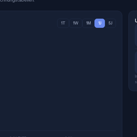
chnungstabellen.
1T
1W
1M
1J
5J
I
s