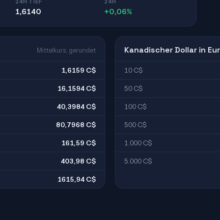
24H TIEF
24H
1,6140
+0,06%
Kanadischer Dollar in Eu
Mittelkurs, gerundet
1,6159 C$
10 C$
16,1594 C$
50 C$
40,3984 C$
100 C$
80,7968 C$
500 C$
161,59 C$
1.000 C$
403,98 C$
5.000 C$
1615,94 C$