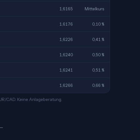
1,6165
Mittelkurs
1,6176
0,10 %
1,6226
0,41 %
1,6240
0,50 %
1,6241
0,51 %
1,6266
0,66 %
 EUR/CAD. Keine Anlageberatung.
 —