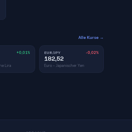
Alle Kurse →
+0,01%
EUR/JPY
-0,02%
182,52
he Lira
Euro – Japanischer Yen