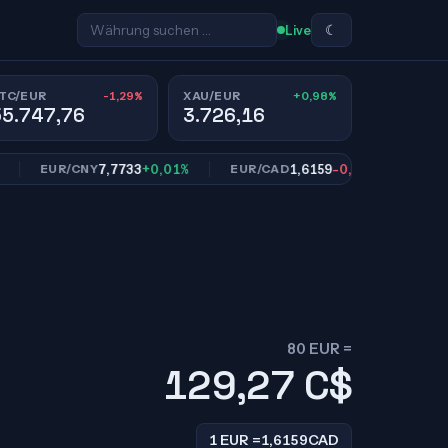
☾
Live
-1,29%
+0,98%
TC/EUR
XAU/EUR
55.747,76
3.726,16
7,7733
+0,01%
1,6159
-0,10%
1
EUR/CNY
EUR/CAD
EUR/SEK
80 EUR =
129,27
C$
1 EUR =
1,6159
CAD