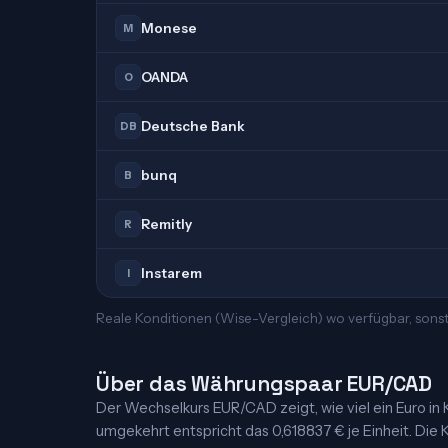
Monese
M
OANDA
O
Deutsche Bank
DB
bunq
B
Remitly
R
Instarem
I
Reale Konditionen (Wise-Vergleich) wo verfügbar, sons
Über das Währungspaar EUR/CAD
Der Wechselkurs EUR/CAD zeigt, wie viel ein Euro in Ka
umgekehrt entspricht das 0,618837 € je Einheit. Die K