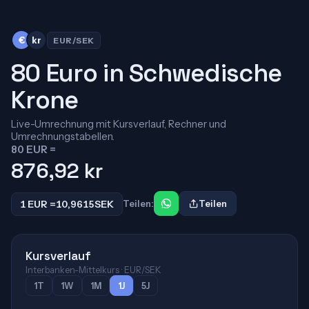
€
kr
EUR/SEK
80 Euro in Schwedische
Krone
Live-Umrechnung mit Kursverlauf, Rechner und
Umrechnungstabellen.
80 EUR =
876,92
kr
1 EUR =
10,9615
SEK
Teilen:
Teilen
Kursverlauf
Interbanken-Mittelkurs · EUR/SEK
1T
1W
1M
1J
5J