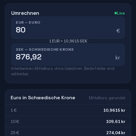
Umrechnen
Live
EUR — EURO
€
1 EUR = 10,9615 SEK
SEK — SCHWEDISCHE KRONE
kr
Interbanken-Mittelkurs, ohne Gebühren. Beide Felder sind
editierbar.
Euro in Schwedische Krone
Mittelkurs, gerundet
1 €
10,9615 kr
10 €
109,61 kr
25 €
274,04 kr