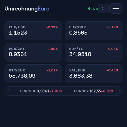
Umrechnung
Euro
☾
Live
-0,29%
-0,19%
EUR/USD
EUR/GBP
1,1523
0,8565
-1,00%
-0,06%
EUR/CHF
EUR/TL
0,9361
54,9510
-1,02%
-0,48%
BTC/EUR
XAU/EUR
55.738,09
3.683,38
9%
0,9361
-1,00%
182,55
-0,81%
EUR/CHF
EUR/JPY
EU