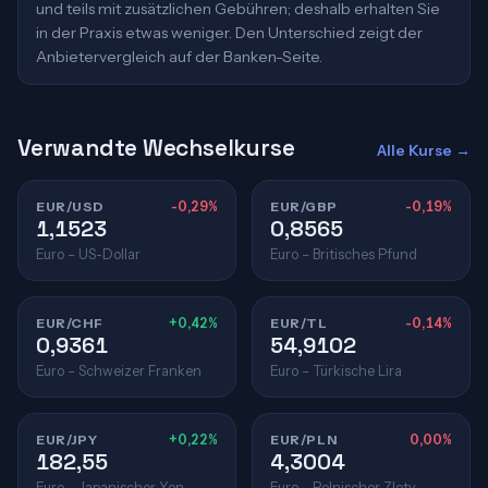
und teils mit zusätzlichen Gebühren; deshalb erhalten Sie
in der Praxis etwas weniger. Den Unterschied zeigt der
Anbietervergleich auf der Banken-Seite.
Verwandte Wechselkurse
Alle Kurse →
EUR/USD
-0,29%
EUR/GBP
-0,19%
1,1523
0,8565
Euro – US-Dollar
Euro – Britisches Pfund
EUR/CHF
+0,42%
EUR/TL
-0,14%
0,9361
54,9102
Euro – Schweizer Franken
Euro – Türkische Lira
EUR/JPY
+0,22%
EUR/PLN
0,00%
182,55
4,3004
Euro – Japanischer Yen
Euro – Polnischer Zloty