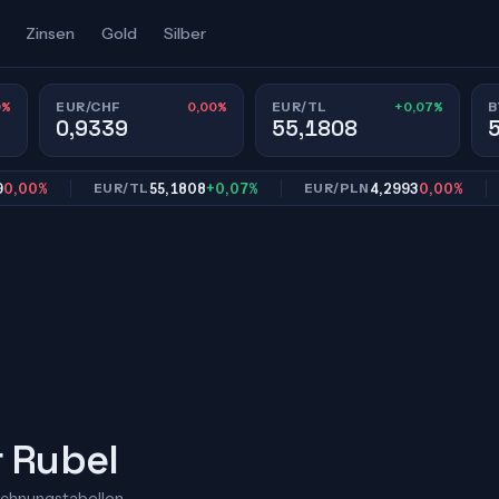
Zinsen
Gold
Silber
0%
0,00%
+0,07%
EUR/CHF
EUR/TL
B
0,9339
55,1808
0%
55,1808
+0,07%
4,2993
0,00%
EUR/TL
EUR/PLN
EU
r Rubel