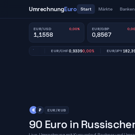
Umrechnung
Euro
Start
Märkte
Banken
0,00%
0,0
EUR/USD
EUR/GBP
1,1558
0,8567
0,8567
0,00%
0,9339
0,00%
182,39
0,0
BP
EUR/CHF
EUR/JPY
€
₽
EUR/RUB
90 Euro in Russische