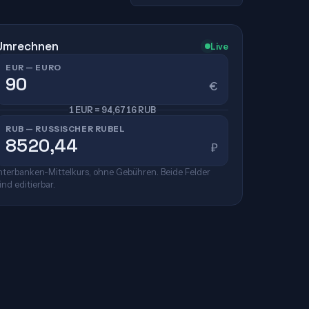
Umrechnen
Live
EUR — EURO
€
1 EUR = 94,6716 RUB
RUB — RUSSISCHER RUBEL
₽
nterbanken-Mittelkurs, ohne Gebühren. Beide Felder
ind editierbar.