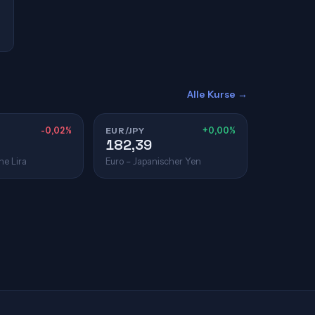
Alle Kurse →
-0,02%
EUR/JPY
+0,00%
182,39
he Lira
Euro – Japanischer Yen