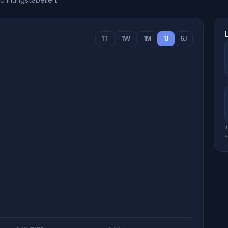
chnungstabellen.
1T
1W
1M
1J
5J
I
s