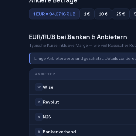
Andere Beträge
1 EUR = 94,6716 RUB
1 €
10 €
25 €
EUR/RUB bei Banken & Anbietern
Typische Kurse inklusive Marge — wie viel Russischer Rube
Einige Anbieterwerte sind geschätzt. Details zur Ber
ANBIETER
Wise
W
Revolut
R
N26
N
Bankenverband
B