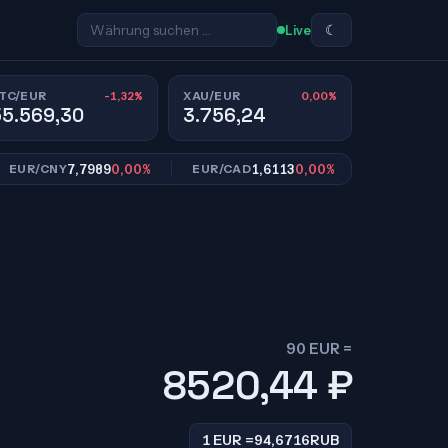
☾
Live
-1,32%
0,00%
TC/EUR
XAU/EUR
55.569,30
3.756,24
7,7989
0,00%
1,6113
0,00%
10,953
R/CNY
EUR/CAD
EUR/SEK
90 EUR =
8520,44
₽
1 EUR =
94,6716
RUB