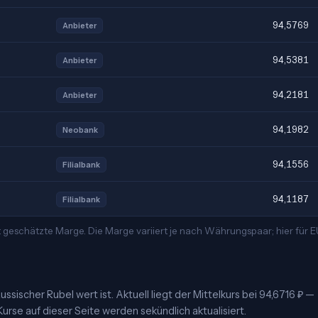
94,5769
Anbieter
94,5381
Anbieter
94,2181
Anbieter
94,1982
Neobank
94,1556
Filialbank
94,1187
Filialbank
 geschätzte Marge. Die Marge variiert je nach Währungspaar; hier für
ssischer Rubel wert ist. Aktuell liegt der Mittelkurs bei 94,6716 ₽ —
urse auf dieser Seite werden sekündlich aktualisiert.