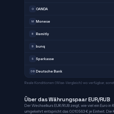
OANDA
O
Monese
M
Remitly
R
bunq
B
Sparkasse
S
Deutsche Bank
DB
Reale Konditionen (Wise-Vergleich) wo verfügbar, sonst
Über das Währungspaar EUR/RUB
Der Wechselkurs EUR/RUB zeigt, wie viel ein Euro in Ru
umgekehrt entspricht das 0,010563 € je Einheit. Die K