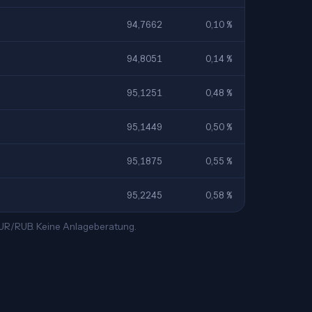
94,7662
0,10 %
94,8051
0,14 %
95,1251
0,48 %
95,1449
0,50 %
95,1875
0,55 %
95,2245
0,58 %
 EUR/RUB. Keine Anlageberatung.