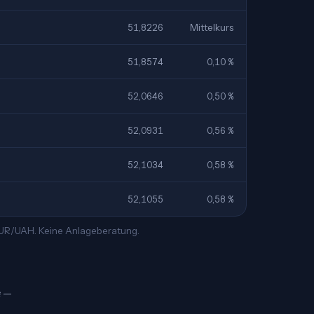
51,8226
Mittelkurs
51,8574
0,10 %
52,0646
0,50 %
52,0931
0,56 %
52,1034
0,58 %
52,1055
0,58 %
 EUR/UAH. Keine Anlageberatung.
₴ —