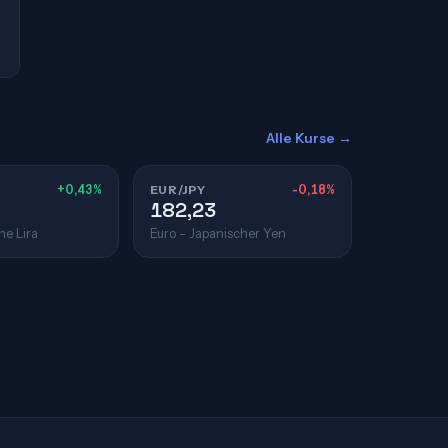
Alle Kurse →
+0,43%
EUR/JPY
-0,18%
182,23
he Lira
Euro – Japanischer Yen