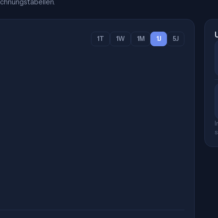
chnungstabellen.
1T
1W
1M
1J
5J
I
s