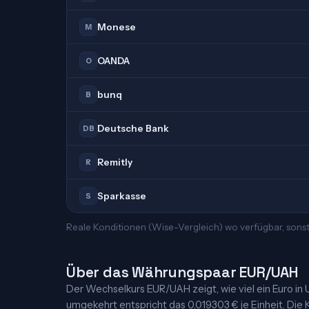
Monese
M
OANDA
O
bunq
B
Deutsche Bank
DB
Remitly
R
Sparkasse
S
Reale Konditionen (Wise-Vergleich) wo verfügbar, sons
Über das Währungspaar EUR/UAH
Der Wechselkurs EUR/UAH zeigt, wie viel ein Euro in Uk
umgekehrt entspricht das 0,019303 € je Einheit. Die K