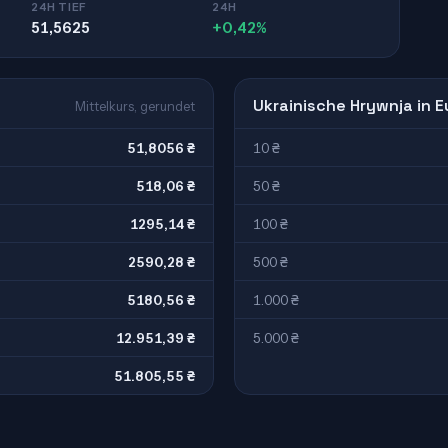
24H TIEF
24H
51,5625
+0,42%
Ukrainische Hrywnja in E
Mittelkurs, gerundet
51,8056 ₴
10 ₴
518,06 ₴
50 ₴
1295,14 ₴
100 ₴
2590,28 ₴
500 ₴
5180,56 ₴
1.000 ₴
12.951,39 ₴
5.000 ₴
51.805,55 ₴