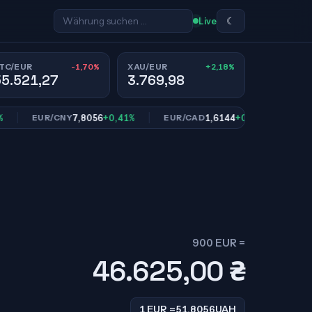
☾
Live
-1,70%
+2,18%
TC/EUR
XAU/EUR
55.521,27
3.769,98
7,8056
+0,41%
1,6144
+0,81%
EUR/CNY
EUR/CAD
EUR/SEK
900 EUR =
46.625,00
₴
1 EUR =
51,8056
UAH