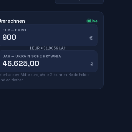
Umrechnen
Live
EUR — EURO
€
1 EUR = 51,8056 UAH
UAH — UKRAINISCHE HRYWNJA
₴
nterbanken-Mittelkurs, ohne Gebühren. Beide Felder
ind editierbar.