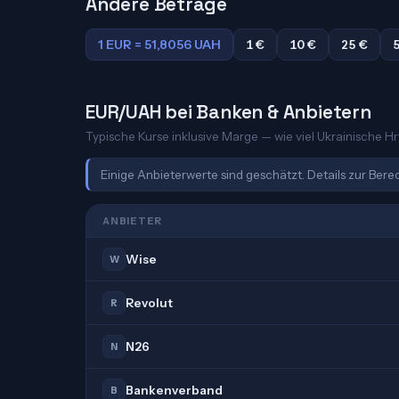
Andere Beträge
1 EUR = 51,8056 UAH
1 €
10 €
25 €
EUR/UAH bei Banken & Anbietern
Typische Kurse inklusive Marge — wie viel Ukrainische Hr
Einige Anbieterwerte sind geschätzt. Details zur Ber
ANBIETER
Wise
W
Revolut
R
N26
N
Bankenverband
B