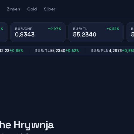
Zinsen
Gold
Silber
4%
+0,97%
+0,52%
EUR/CHF
EUR/TL
B
0,9343
55,2340
+0,95%
55,2340
+0,52%
4,2973
+0,85%
EUR/TL
EUR/PLN
che Hrywnja