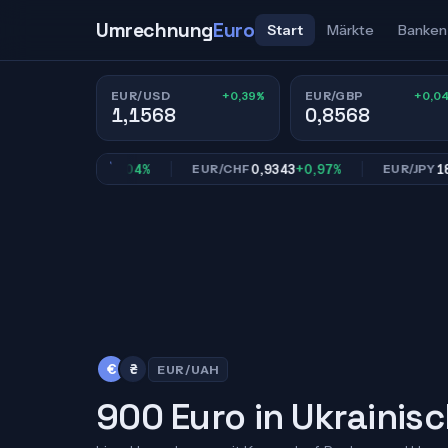
Umrechnung
Euro
Start
Märkte
Banken
+0,39%
+0,0
EUR/USD
EUR/GBP
1,1568
0,8568
0,8568
+0,04%
0,9343
+0,97%
182,23
GBP
EUR/CHF
EUR/JPY
€
₴
EUR/UAH
900 Euro in Ukrainis