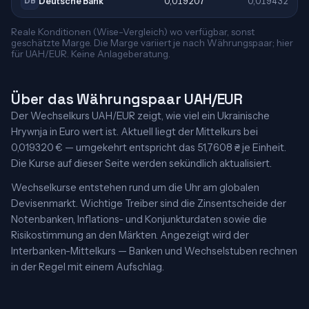
Deutsche Bank
0,019207
0,019432
DB
Reale Konditionen (Wise-Vergleich) wo verfügbar, sonst
geschätzte Marge. Die Marge variiert je nach Währungspaar; hier
für UAH/EUR. Keine Anlageberatung.
Über das Währungspaar UAH/EUR
Der Wechselkurs UAH/EUR zeigt, wie viel ein Ukrainische
Hrywnja in Euro wert ist. Aktuell liegt der Mittelkurs bei
0,019320 € — umgekehrt entspricht das 51,7608 ₴ je Einheit.
Die Kurse auf dieser Seite werden sekündlich aktualisiert.
Wechselkurse entstehen rund um die Uhr am globalen
Devisenmarkt. Wichtige Treiber sind die Zinsentscheide der
Notenbanken, Inflations- und Konjunkturdaten sowie die
Risikostimmung an den Märkten. Angezeigt wird der
Interbanken-Mittelkurs — Banken und Wechselstuben rechnen
in der Regel mit einem Aufschlag.