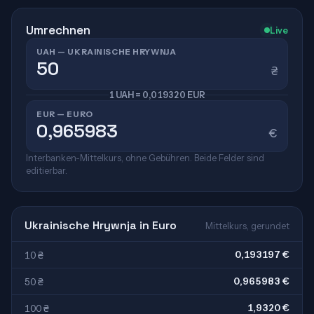
Umrechnen
Live
UAH — UKRAINISCHE HRYWNJA
₴
1 UAH = 0,019320 EUR
EUR — EURO
€
Interbanken-Mittelkurs, ohne Gebühren. Beide Felder sind
editierbar.
Ukrainische Hrywnja in Euro
Mittelkurs, gerundet
0,193197 €
10 ₴
0,965983 €
50 ₴
1,9320 €
100 ₴