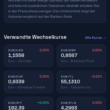
rechnen mit einer Marge (Spread) auf diesen Mittelkurs
und teils mit zusätzlichen Gebühren; deshalb erhalten Sie
in der Praxis etwas weniger. Den Unterschied zeigt der
Anbietervergleich auf der Banken-Seite.
Verwandte Wechselkurse
Alle Kurse →
EUR/USD
0,00%
EUR/GBP
0,00%
1,1558
0,8567
Euro – US-Dollar
Euro – Britisches Pfund
EUR/CHF
0,00%
EUR/TL
-0,02%
0,9339
55,1310
Euro – Schweizer Franken
Euro – Türkische Lira
EUR/JPY
+0,00%
EUR/PLN
0,00%
182,39
4,2993