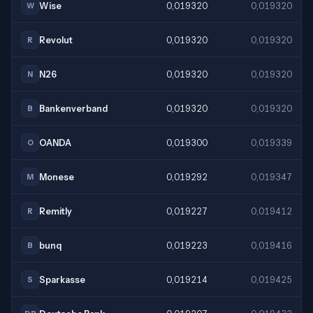
Wise
0,019320
0,019320
W
Revolut
0,019320
0,019320
R
N26
0,019320
0,019320
N
Bankenverband
0,019320
0,019320
B
OANDA
0,019300
0,019339
O
Monese
0,019292
0,019347
M
Remitly
0,019227
0,019412
R
bunq
0,019223
0,019416
B
Sparkasse
0,019214
0,019425
S