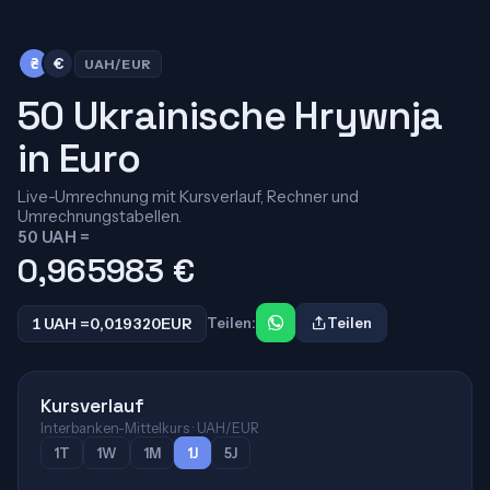
₴
€
UAH/EUR
50 Ukrainische Hrywnja
in Euro
Live-Umrechnung mit Kursverlauf, Rechner und
Umrechnungstabellen.
50 UAH =
0,965983
€
1 UAH =
0,019320
EUR
Teilen:
Teilen
Kursverlauf
Interbanken-Mittelkurs · UAH/EUR
1T
1W
1M
1J
5J