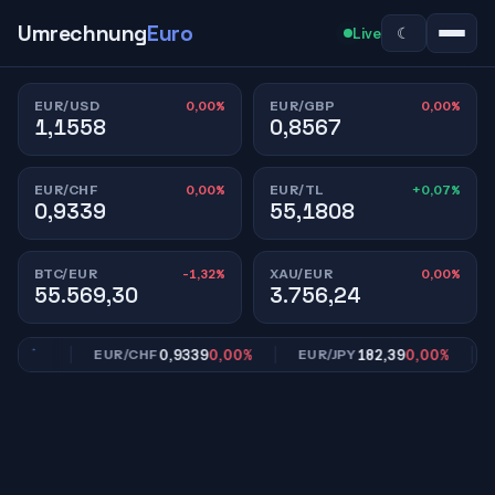
Umrechnung
Euro
☾
Live
0,00%
0,00%
EUR/USD
EUR/GBP
1,1558
0,8567
0,00%
+0,07%
EUR/CHF
EUR/TL
0,9339
55,1808
-1,32%
0,00%
BTC/EUR
XAU/EUR
55.569,30
3.756,24
,00%
0,9339
0,00%
182,39
0,00%
EUR/CHF
EUR/JPY
EU