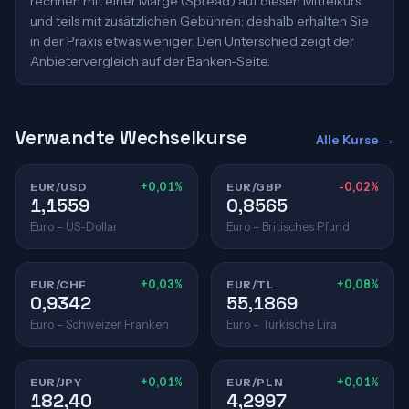
rechnen mit einer Marge (Spread) auf diesen Mittelkurs
und teils mit zusätzlichen Gebühren; deshalb erhalten Sie
in der Praxis etwas weniger. Den Unterschied zeigt der
Anbietervergleich auf der Banken-Seite.
Verwandte Wechselkurse
Alle Kurse →
EUR/USD
+0,01%
EUR/GBP
-0,02%
1,1559
0,8565
Euro – US-Dollar
Euro – Britisches Pfund
EUR/CHF
+0,03%
EUR/TL
+0,08%
0,9342
55,1869
Euro – Schweizer Franken
Euro – Türkische Lira
EUR/JPY
+0,01%
EUR/PLN
+0,01%
182,40
4,2997