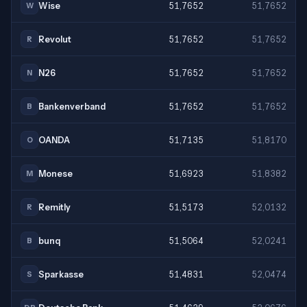
Wise
51,7652
51,7652
W
Revolut
51,7652
51,7652
R
N26
51,7652
51,7652
N
Bankenverband
51,7652
51,7652
B
OANDA
51,7135
51,8170
O
Monese
51,6923
51,8382
M
Remitly
51,5173
52,0132
R
bunq
51,5064
52,0241
B
Sparkasse
51,4831
52,0474
S