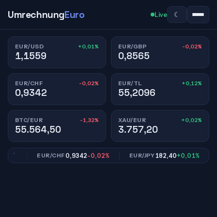
Umrechnung
Euro
☾
Live
+0,01%
-0,02%
EUR/USD
EUR/GBP
1,1559
0,8565
-0,02%
+0,12%
EUR/CHF
EUR/TL
0,9342
55,2096
-1,32%
+0,02%
BTC/EUR
XAU/EUR
55.564,50
3.757,20
02%
0,9342
-0,02%
182,40
+0,01%
EUR/CHF
EUR/JPY
E