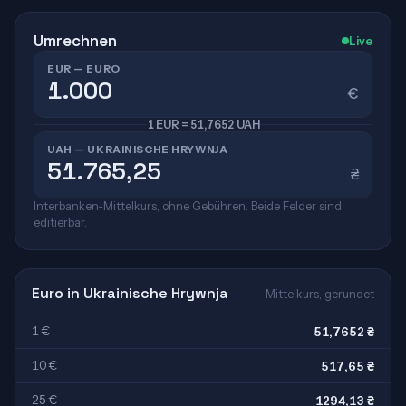
Umrechnen
Live
EUR — EURO
€
1 EUR = 51,7652 UAH
UAH — UKRAINISCHE HRYWNJA
₴
Interbanken-Mittelkurs, ohne Gebühren. Beide Felder sind
editierbar.
Euro in Ukrainische Hrywnja
Mittelkurs, gerundet
1 €
51,7652 ₴
10 €
517,65 ₴
25 €
1294,13 ₴