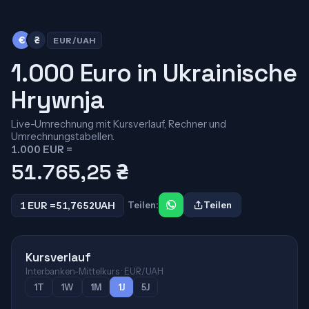
€
₴
EUR/UAH
1.000 Euro in Ukrainische
Hrywnja
Live-Umrechnung mit Kursverlauf, Rechner und
Umrechnungstabellen.
1.000 EUR =
51.765,25
₴
1 EUR =
51,7652
UAH
Teilen:
Teilen
Kursverlauf
Interbanken-Mittelkurs · EUR/UAH
1T
1W
1M
1J
5J