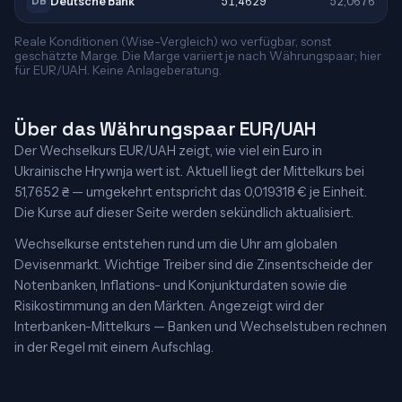
Deutsche Bank
51,4629
52,0676
DB
Reale Konditionen (Wise-Vergleich) wo verfügbar, sonst
geschätzte Marge. Die Marge variiert je nach Währungspaar; hier
für EUR/UAH. Keine Anlageberatung.
Über das Währungspaar EUR/UAH
Der Wechselkurs EUR/UAH zeigt, wie viel ein Euro in
Ukrainische Hrywnja wert ist. Aktuell liegt der Mittelkurs bei
51,7652 ₴ — umgekehrt entspricht das 0,019318 € je Einheit.
Die Kurse auf dieser Seite werden sekündlich aktualisiert.
Wechselkurse entstehen rund um die Uhr am globalen
Devisenmarkt. Wichtige Treiber sind die Zinsentscheide der
Notenbanken, Inflations- und Konjunkturdaten sowie die
Risikostimmung an den Märkten. Angezeigt wird der
Interbanken-Mittelkurs — Banken und Wechselstuben rechnen
in der Regel mit einem Aufschlag.