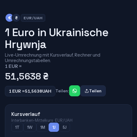
€
₴
EUR/UAH
1 Euro in Ukrainische
Hrywnja
Live-Umrechnung mit Kursverlauf, Rechner und
Umrechnungstabellen.
1 EUR =
51,5638
₴
1 EUR =
51,5638
UAH
Teilen:
Teilen
Kursverlauf
Interbanken-Mittelkurs · EUR/UAH
1T
1W
1M
1J
5J