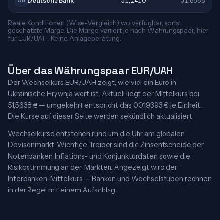
Deutsche Bank
51,2410
51,8866
DB
Reale Konditionen (Wise-Vergleich) wo verfügbar, sonst
geschätzte Marge. Die Marge variiert je nach Währungspaar; hier
für EUR/UAH. Keine Anlageberatung.
Über das Währungspaar EUR/UAH
Der Wechselkurs EUR/UAH zeigt, wie viel ein Euro in
Ukrainische Hrywnja wert ist. Aktuell liegt der Mittelkurs bei
51,5638 ₴ — umgekehrt entspricht das 0,019393 € je Einheit.
Die Kurse auf dieser Seite werden sekündlich aktualisiert.
Wechselkurse entstehen rund um die Uhr am globalen
Devisenmarkt. Wichtige Treiber sind die Zinsentscheide der
Notenbanken, Inflations- und Konjunkturdaten sowie die
Risikostimmung an den Märkten. Angezeigt wird der
Interbanken-Mittelkurs — Banken und Wechselstuben rechnen
in der Regel mit einem Aufschlag.