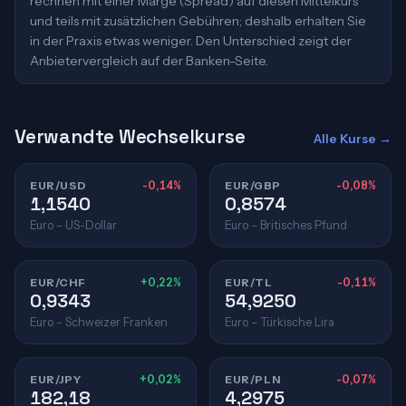
rechnen mit einer Marge (Spread) auf diesen Mittelkurs
und teils mit zusätzlichen Gebühren; deshalb erhalten Sie
in der Praxis etwas weniger. Den Unterschied zeigt der
Anbietervergleich auf der Banken-Seite.
Verwandte Wechselkurse
Alle Kurse →
EUR/USD
-0,14%
EUR/GBP
-0,08%
1,1540
0,8574
Euro – US-Dollar
Euro – Britisches Pfund
EUR/CHF
+0,22%
EUR/TL
-0,11%
0,9343
54,9250
Euro – Schweizer Franken
Euro – Türkische Lira
EUR/JPY
+0,02%
EUR/PLN
-0,07%
182,18
4,2975