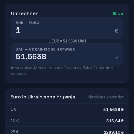
Umrechnen
Live
EUR — EURO
€
1 EUR = 51,5638 UAH
UAH — UKRAINISCHE HRYWNJA
₴
Interbanken-Mittelkurs, ohne Gebühren. Beide Felder sind
editierbar.
Euro in Ukrainische Hrywnja
Mittelkurs, gerundet
1 €
51,5638 ₴
10 €
515,64 ₴
25 €
1289,10 ₴