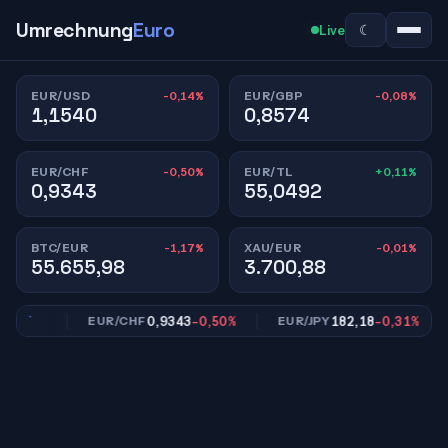
Umrechnung
Euro
☾
Live
-0,14%
-0,08%
EUR/USD
EUR/GBP
1,1540
0,8574
-0,50%
+0,11%
EUR/CHF
EUR/TL
0,9343
55,0492
-1,17%
-0,01%
BTC/EUR
XAU/EUR
55.655,98
3.700,88
,08%
0,9343
-0,50%
182,18
-0,31%
EUR/CHF
EUR/JPY