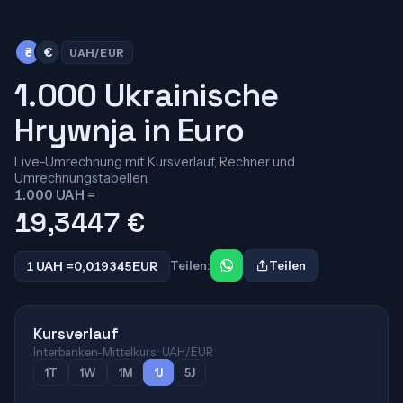
₴
€
UAH/EUR
1.000 Ukrainische
Hrywnja in Euro
Live-Umrechnung mit Kursverlauf, Rechner und
Umrechnungstabellen.
1.000 UAH =
19,3447
€
1 UAH =
0,019345
EUR
Teilen:
Teilen
Kursverlauf
Interbanken-Mittelkurs · UAH/EUR
1T
1W
1M
1J
5J