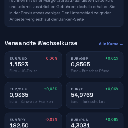
rechnen mit einer Marge (Spread) auf diesen Mittelkurs
und teils mit zusätzlichen Gebühren; deshalb erhalten Sie
in der Praxis etwas weniger. Den Unterschied zeigt der
Anbietervergleich auf der Banken-Seite.
Verwandte Wechselkurse
Alle Kurse →
EUR/USD
0,00%
EUR/GBP
+0,01%
1,1523
0,8565
Euro – US-Dollar
Euro – Britisches Pfund
EUR/CHF
+0,03%
EUR/TL
+0,06%
0,9365
54,9769
Euro – Schweizer Franken
Euro – Türkische Lira
EUR/JPY
-0,03%
EUR/PLN
+0,06%
182,50
4,3031