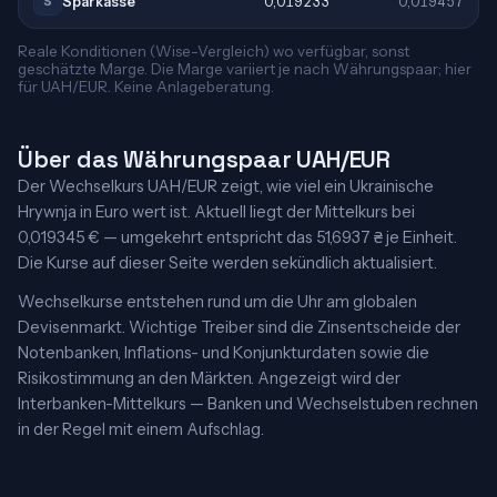
Sparkasse
0,019233
0,019457
S
Reale Konditionen (Wise-Vergleich) wo verfügbar, sonst
geschätzte Marge. Die Marge variiert je nach Währungspaar; hier
für UAH/EUR. Keine Anlageberatung.
Über das Währungspaar UAH/EUR
Der Wechselkurs UAH/EUR zeigt, wie viel ein Ukrainische
Hrywnja in Euro wert ist. Aktuell liegt der Mittelkurs bei
0,019345 € — umgekehrt entspricht das 51,6937 ₴ je Einheit.
Die Kurse auf dieser Seite werden sekündlich aktualisiert.
Wechselkurse entstehen rund um die Uhr am globalen
Devisenmarkt. Wichtige Treiber sind die Zinsentscheide der
Notenbanken, Inflations- und Konjunkturdaten sowie die
Risikostimmung an den Märkten. Angezeigt wird der
Interbanken-Mittelkurs — Banken und Wechselstuben rechnen
in der Regel mit einem Aufschlag.