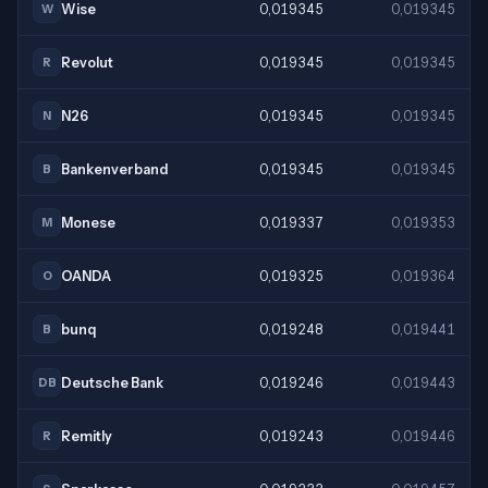
Wise
0,019345
0,019345
W
Revolut
0,019345
0,019345
R
N26
0,019345
0,019345
N
Bankenverband
0,019345
0,019345
B
Monese
0,019337
0,019353
M
OANDA
0,019325
0,019364
O
bunq
0,019248
0,019441
B
Deutsche Bank
0,019246
0,019443
DB
Remitly
0,019243
0,019446
R