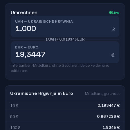
Umrechnen
Live
UAH — UKRAINISCHE HRYWNJA
₴
1 UAH = 0,019345 EUR
EUR — EURO
€
Interbanken-Mittelkurs, ohne Gebühren. Beide Felder sind
editierbar.
Ukrainische Hrywnja in Euro
Mittelkurs, gerundet
0,193447 €
10 ₴
0,967236 €
50 ₴
1,9345 €
100 ₴