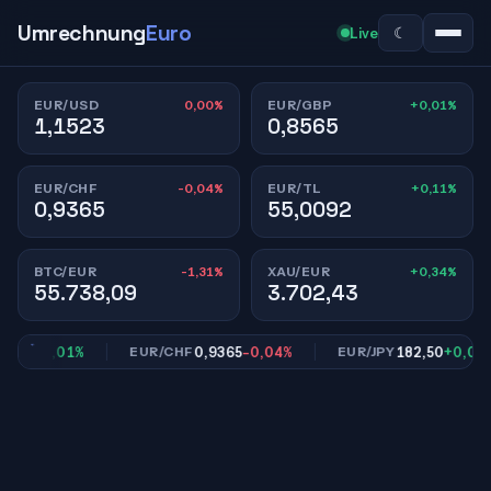
Umrechnung
Euro
☾
Live
0,00%
+0,01%
EUR/USD
EUR/GBP
1,1523
0,8565
-0,04%
+0,11%
EUR/CHF
EUR/TL
0,9365
55,0092
-1,31%
+0,34%
BTC/EUR
XAU/EUR
55.738,09
3.702,43
65
+0,01%
0,9365
-0,04%
182,50
+0,02%
EUR/CHF
EUR/JPY