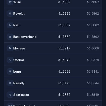
Wise
51,5862
51,5862
W
Revolut
51,5862
51,5862
R
N26
51,5862
51,5862
N
Bankenverband
51,5862
51,5862
B
Monese
51,5717
51,6006
M
OANDA
51,5346
51,6378
O
bunq
51,3282
51,8441
B
Remitly
51,3179
51,8544
R
Sparkasse
51,2875
51,8849
S