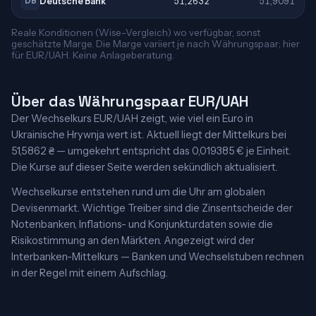
Deutsche Bank
51,2632
51,9091
DB
Reale Konditionen (Wise-Vergleich) wo verfügbar, sonst
geschätzte Marge. Die Marge variiert je nach Währungspaar; hier
für EUR/UAH. Keine Anlageberatung.
Über das Währungspaar EUR/UAH
Der Wechselkurs EUR/UAH zeigt, wie viel ein Euro in
Ukrainische Hrywnja wert ist. Aktuell liegt der Mittelkurs bei
51,5862 ₴ — umgekehrt entspricht das 0,019385 € je Einheit.
Die Kurse auf dieser Seite werden sekündlich aktualisiert.
Wechselkurse entstehen rund um die Uhr am globalen
Devisenmarkt. Wichtige Treiber sind die Zinsentscheide der
Notenbanken, Inflations- und Konjunkturdaten sowie die
Risikostimmung an den Märkten. Angezeigt wird der
Interbanken-Mittelkurs — Banken und Wechselstuben rechnen
in der Regel mit einem Aufschlag.