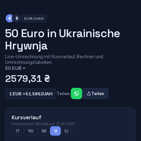
€
₴
EUR/UAH
50 Euro in Ukrainische
Hrywnja
Live-Umrechnung mit Kursverlauf, Rechner und
Umrechnungstabellen.
50 EUR =
2579,31
₴
1 EUR =
51,5862
UAH
Teilen:
Teilen
Kursverlauf
Interbanken-Mittelkurs · EUR/UAH
1T
1W
1M
1J
5J