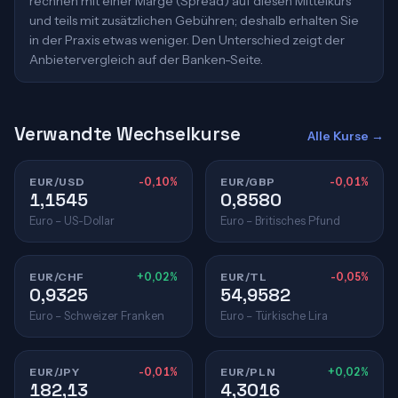
rechnen mit einer Marge (Spread) auf diesen Mittelkurs
und teils mit zusätzlichen Gebühren; deshalb erhalten Sie
in der Praxis etwas weniger. Den Unterschied zeigt der
Anbietervergleich auf der Banken-Seite.
Verwandte Wechselkurse
Alle Kurse →
EUR/USD
-0,10%
EUR/GBP
-0,01%
1,1545
0,8580
Euro – US-Dollar
Euro – Britisches Pfund
EUR/CHF
+0,02%
EUR/TL
-0,05%
0,9325
54,9582
Euro – Schweizer Franken
Euro – Türkische Lira
EUR/JPY
-0,01%
EUR/PLN
+0,02%
182,13
4,3016