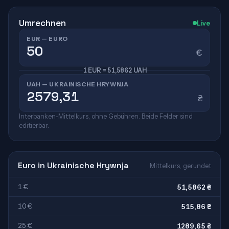
Umrechnen
Live
EUR — EURO
€
1 EUR = 51,5862 UAH
UAH — UKRAINISCHE HRYWNJA
₴
Interbanken-Mittelkurs, ohne Gebühren. Beide Felder sind
editierbar.
Euro in Ukrainische Hrywnja
Mittelkurs, gerundet
1 €
51,5862 ₴
10 €
515,86 ₴
25 €
1289,65 ₴