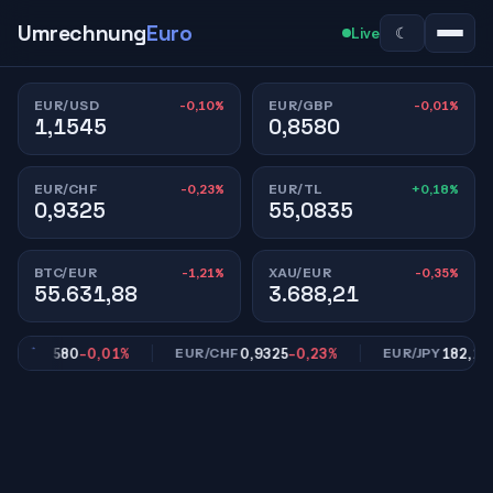
Umrechnung
Euro
☾
Live
-0,10%
-0,01%
EUR/USD
EUR/GBP
1,1545
0,8580
-0,23%
+0,18%
EUR/CHF
EUR/TL
0,9325
55,0835
-1,21%
-0,35%
BTC/EUR
XAU/EUR
55.631,88
3.688,21
0,8580
-0,01%
0,9325
-0,23%
182,13
-0,
P
EUR/CHF
EUR/JPY