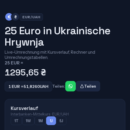
€
₴
EUR/UAH
25 Euro in Ukrainische
Hrywnja
Live-Umrechnung mit Kursverlauf, Rechner und
Umrechnungstabellen.
25 EUR =
1295,65
₴
1 EUR =
51,8260
UAH
Teilen:
Teilen
Kursverlauf
Interbanken-Mittelkurs · EUR/UAH
1T
1W
1M
1J
5J