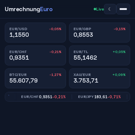
Umrechnung
Euro
☾
Live
-0,05%
-0,15%
EUR/USD
EUR/GBP
1,1550
0,8553
-0,21%
+0,05%
EUR/CHF
EUR/TL
0,9351
55,1462
-1,27%
+0,09%
BTC/EUR
XAU/EUR
55.607,79
3.753,71
5%
0,9351
-0,21%
183,61
-0,71%
EUR/CHF
EUR/JPY
EU