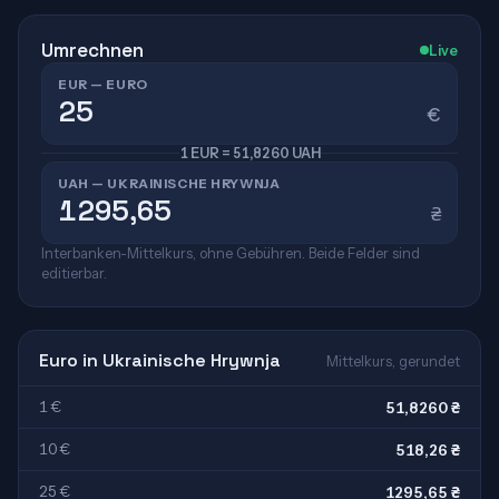
Umrechnen
Live
EUR — EURO
€
1 EUR = 51,8260 UAH
UAH — UKRAINISCHE HRYWNJA
₴
Interbanken-Mittelkurs, ohne Gebühren. Beide Felder sind
editierbar.
Euro in Ukrainische Hrywnja
Mittelkurs, gerundet
1 €
51,8260 ₴
10 €
518,26 ₴
25 €
1295,65 ₴