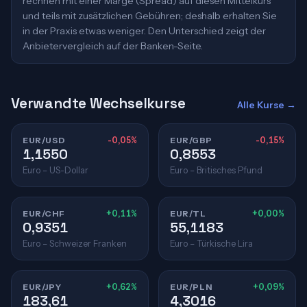
rechnen mit einer Marge (Spread) auf diesen Mittelkurs
und teils mit zusätzlichen Gebühren; deshalb erhalten Sie
in der Praxis etwas weniger. Den Unterschied zeigt der
Anbietervergleich auf der Banken-Seite.
Verwandte Wechselkurse
Alle Kurse →
EUR/USD
-0,05%
EUR/GBP
-0,15%
1,1550
0,8553
Euro – US-Dollar
Euro – Britisches Pfund
EUR/CHF
+0,11%
EUR/TL
+0,00%
0,9351
55,1183
Euro – Schweizer Franken
Euro – Türkische Lira
EUR/JPY
+0,62%
EUR/PLN
+0,09%
183,61
4,3016