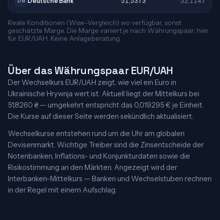
Deutsche Bank
51,5373
52,1147
DB
Reale Konditionen (Wise-Vergleich) wo verfügbar, sonst
geschätzte Marge. Die Marge variiert je nach Währungspaar; hier
für EUR/UAH. Keine Anlageberatung.
Über das Währungspaar EUR/UAH
Der Wechselkurs EUR/UAH zeigt, wie viel ein Euro in
Ukrainische Hrywnja wert ist. Aktuell liegt der Mittelkurs bei
51,8260 ₴ — umgekehrt entspricht das 0,019295 € je Einheit.
Die Kurse auf dieser Seite werden sekündlich aktualisiert.
Wechselkurse entstehen rund um die Uhr am globalen
Devisenmarkt. Wichtige Treiber sind die Zinsentscheide der
Notenbanken, Inflations- und Konjunkturdaten sowie die
Risikostimmung an den Märkten. Angezeigt wird der
Interbanken-Mittelkurs — Banken und Wechselstuben rechnen
in der Regel mit einem Aufschlag.