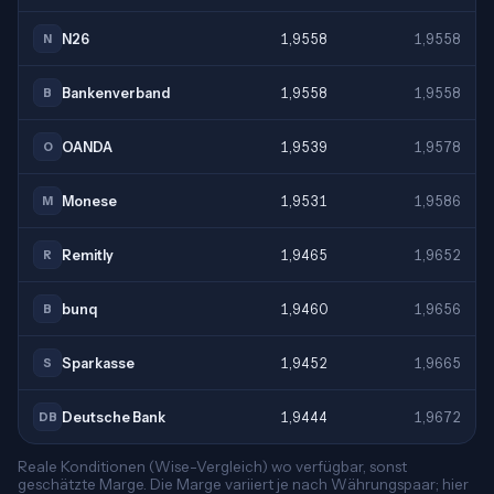
N26
1,9558
1,9558
N
Bankenverband
1,9558
1,9558
B
OANDA
1,9539
1,9578
O
Monese
1,9531
1,9586
M
Remitly
1,9465
1,9652
R
bunq
1,9460
1,9656
B
Sparkasse
1,9452
1,9665
S
Deutsche Bank
1,9444
1,9672
DB
Reale Konditionen (Wise-Vergleich) wo verfügbar, sonst
geschätzte Marge. Die Marge variiert je nach Währungspaar; hier