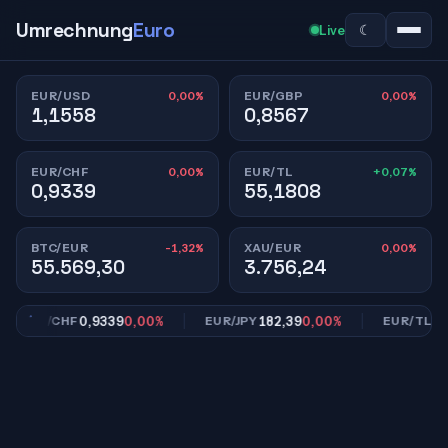
Umrechnung
Euro
☾
Live
0,00%
0,00%
EUR/USD
EUR/GBP
1,1558
0,8567
0,00%
+0,07%
EUR/CHF
EUR/TL
0,9339
55,1808
-1,32%
0,00%
BTC/EUR
XAU/EUR
55.569,30
3.756,24
0,9339
0,00%
182,39
0,00%
55,1
EUR/CHF
EUR/JPY
EUR/TL