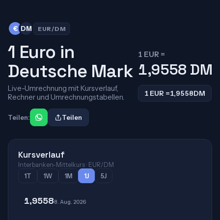
€
DM
EUR/DM
1 Euro in
1 EUR =
Deutsche Mark
1,9558
DM
Live-Umrechnung mit Kursverlauf,
1 EUR =
1,9558
DM
Rechner und Umrechnungstabellen.
Teilen:
Teilen
Kursverlauf
Interbanken-Mittelkurs · EUR/DM
1T
1W
1M
1J
5J
1,9558
8. Aug. 2026