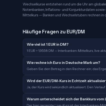
Wechselkurse entstehen rund um die Uhr am globalen
Notenbanken, Inflations- und Konjunkturdaten sowie
Mittelkurs — Banken und Wechselstuben rechnen in d
Häufige Fragen zu EUR/DM
Wie viel ist 1 EUR in DM?
1 EUR = 1,9558 DM — Interbanken-Mittelkurs, live aktua
Wie rechne ich Euro in Deutsche Mark um?
Geben Sie den Betrag in den Rechner ein; das Ergeb
Wird der EUR/DM-Kurs in Echtzeit aktualisier
Ja, der Kurs wird sekündlich aktualisiert. Den Verlauf
Warum unterscheidet sich der Bankkurs vom 
Der hier gezeigte Live-Kurs ist der Interbanken-M