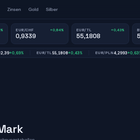
Zinsen
Gold
Silber
3%
+0,84%
+0,43%
EUR/CHF
EUR/TL
B
0,9339
55,1808
+0,69%
55,1808
+0,43%
4,2993
+0,63%
EUR/TL
EUR/PLN
 Mark