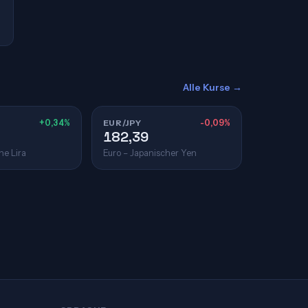
Alle Kurse →
+0,34%
EUR/JPY
-0,09%
182,39
he Lira
Euro – Japanischer Yen