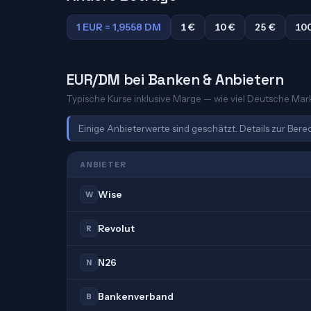
1 EUR = 1,9558 DM
1 €
10 €
25 €
10
EUR/DM bei Banken & Anbietern
Typische Kurse inklusive Marge — wie viel Deutsche Mark 
Einige Anbieterwerte sind geschätzt. Details zur Ber
ANBIETER
Wise
W
Revolut
R
N26
N
Bankenverband
B