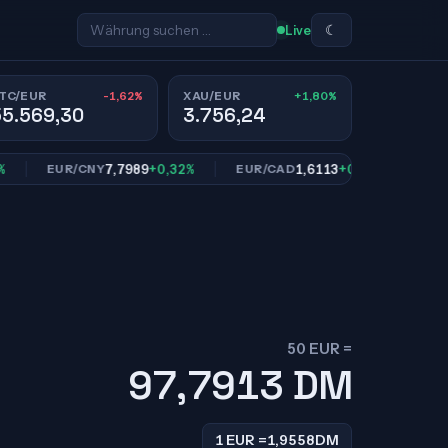
☾
Live
-1,62%
+1,80%
TC/EUR
XAU/EUR
55.569,30
3.756,24
7,7989
+0,32%
1,6113
+0,83%
EUR/CNY
EUR/CAD
EUR/SE
50 EUR =
97,7913
DM
1 EUR =
1,9558
DM