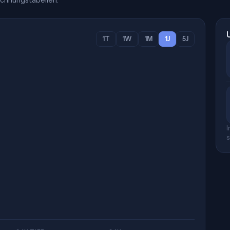
chnungstabellen.
1T
1W
1M
1J
5J
I
s