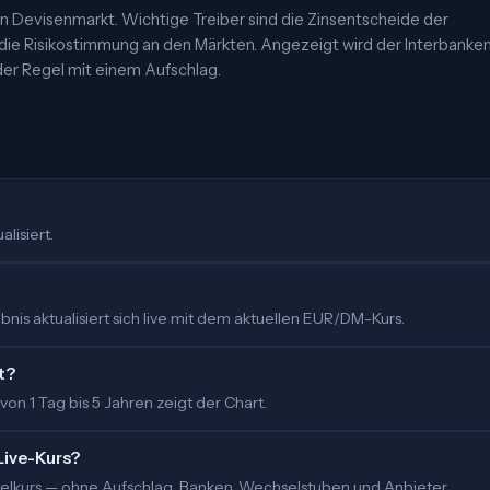
 Devisenmarkt. Wichtige Treiber sind die Zinsentscheide der
 die Risikostimmung an den Märkten. Angezeigt wird der Interbanke
er Regel mit einem Aufschlag.
lisiert.
nis aktualisiert sich live mit dem aktuellen EUR/DM-Kurs.
t?
 von 1 Tag bis 5 Jahren zeigt der Chart.
Live-Kurs?
ittelkurs — ohne Aufschlag. Banken, Wechselstuben und Anbieter