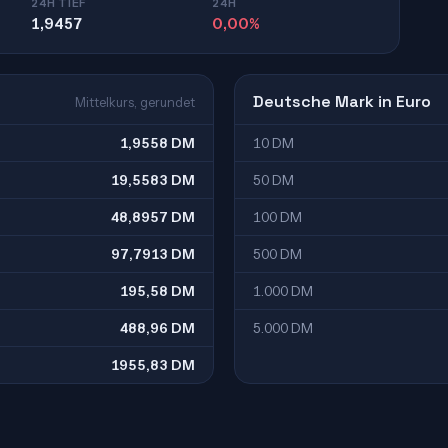
24H TIEF
24H
1,9457
0,00%
Deutsche Mark in Euro
Mittelkurs, gerundet
1,9558 DM
10 DM
19,5583 DM
50 DM
48,8957 DM
100 DM
97,7913 DM
500 DM
195,58 DM
1.000 DM
488,96 DM
5.000 DM
1955,83 DM