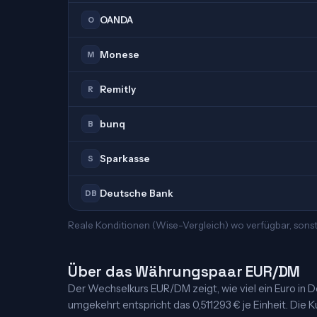
OANDA
O
Monese
M
Remitly
R
bunq
B
Sparkasse
S
Deutsche Bank
DB
Reale Konditionen (Wise-Vergleich) wo verfügbar, sons
Über das Währungspaar EUR/DM
Der Wechselkurs EUR/DM zeigt, wie viel ein Euro in De
umgekehrt entspricht das 0,511293 € je Einheit. Die K