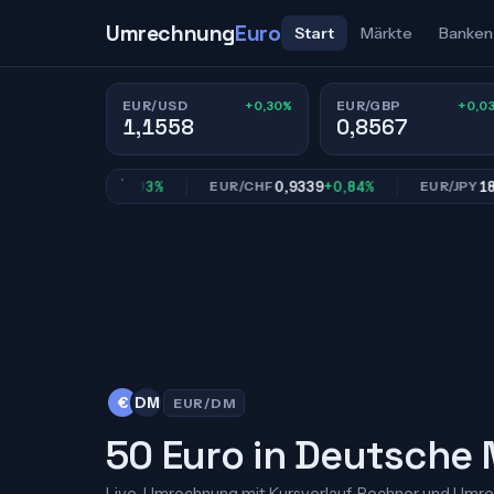
Umrechnung
Euro
Start
Märkte
Banken
+0,30%
+0,0
EUR/USD
EUR/GBP
1,1558
0,8567
0,8567
+0,03%
0,9339
+0,84%
182,39
GBP
EUR/CHF
EUR/JPY
€
DM
EUR/DM
50 Euro in Deutsche