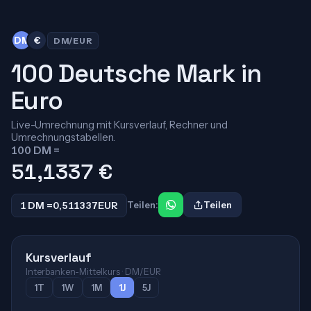
DM
€
DM/EUR
100 Deutsche Mark in
Euro
Live-Umrechnung mit Kursverlauf, Rechner und
Umrechnungstabellen.
100 DM =
51,1337
€
1 DM =
0,511337
EUR
Teilen:
Teilen
Kursverlauf
Interbanken-Mittelkurs · DM/EUR
1T
1W
1M
1J
5J