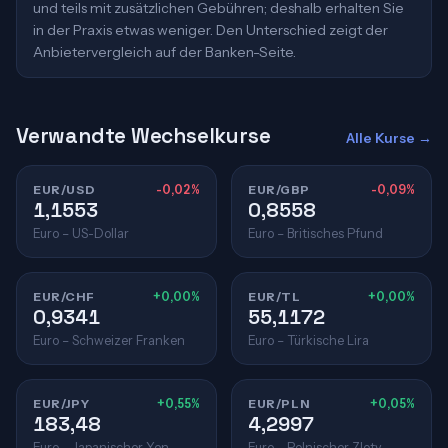
und teils mit zusätzlichen Gebühren; deshalb erhalten Sie
in der Praxis etwas weniger. Den Unterschied zeigt der
Anbietervergleich auf der Banken-Seite.
Verwandte Wechselkurse
Alle Kurse →
EUR/USD
-0,02%
EUR/GBP
-0,09%
1,1553
0,8558
Euro – US-Dollar
Euro – Britisches Pfund
EUR/CHF
+0,00%
EUR/TL
+0,00%
0,9341
55,1172
Euro – Schweizer Franken
Euro – Türkische Lira
EUR/JPY
+0,55%
EUR/PLN
+0,05%
183,48
4,2997
Euro – Japanischer Yen
Euro – Polnischer Zloty