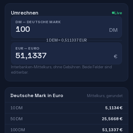
Umrechnen
Live
DM — DEUTSCHE MARK
DM
1 DEM = 0,511337 EUR
EUR — EURO
€
Interbanken-Mittelkurs, ohne Gebühren. Beide Felder sind
editierbar.
Deutsche Mark in Euro
Mittelkurs, gerundet
10 DM
5,1134 €
50 DM
25,5668 €
100 DM
51,1337 €