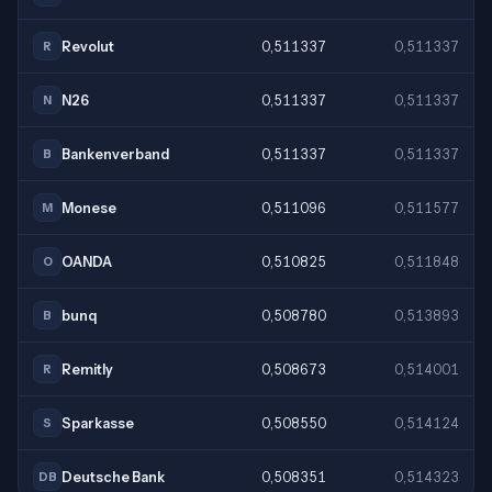
Revolut
0,511337
0,511337
R
N26
0,511337
0,511337
N
Bankenverband
0,511337
0,511337
B
Monese
0,511096
0,511577
M
OANDA
0,510825
0,511848
O
bunq
0,508780
0,513893
B
Remitly
0,508673
0,514001
R
Sparkasse
0,508550
0,514124
S
Deutsche Bank
0,508351
0,514323
DB