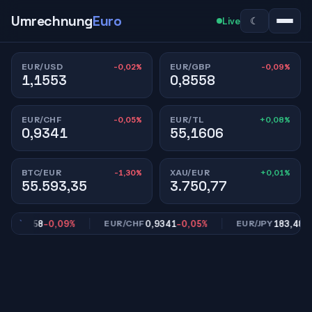
Umrechnung
Euro
☾
Live
-0,02%
-0,09%
EUR/USD
EUR/GBP
1,1553
0,8558
-0,05%
+0,08%
EUR/CHF
EUR/TL
0,9341
55,1606
-1,30%
+0,01%
BTC/EUR
XAU/EUR
55.593,35
3.750,77
0,8558
-0,09%
0,9341
-0,05%
183,48
-0,5
P
EUR/CHF
EUR/JPY