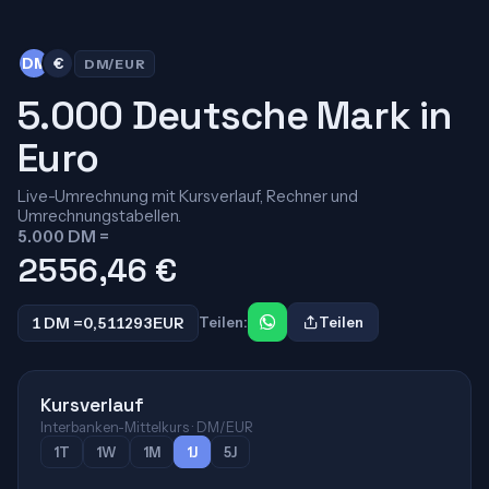
DM
€
DM/EUR
5.000 Deutsche Mark in
Euro
Live-Umrechnung mit Kursverlauf, Rechner und
Umrechnungstabellen.
5.000 DM =
2556,46
€
1 DM =
0,511293
EUR
Teilen:
Teilen
Kursverlauf
Interbanken-Mittelkurs · DM/EUR
1T
1W
1M
1J
5J