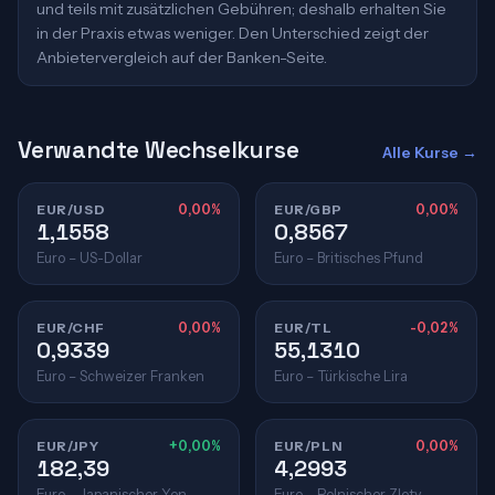
und teils mit zusätzlichen Gebühren; deshalb erhalten Sie
in der Praxis etwas weniger. Den Unterschied zeigt der
Anbietervergleich auf der Banken-Seite.
Verwandte Wechselkurse
Alle Kurse →
EUR/USD
0,00%
EUR/GBP
0,00%
1,1558
0,8567
Euro – US-Dollar
Euro – Britisches Pfund
EUR/CHF
0,00%
EUR/TL
-0,02%
0,9339
55,1310
Euro – Schweizer Franken
Euro – Türkische Lira
EUR/JPY
+0,00%
EUR/PLN
0,00%
182,39
4,2993
Euro – Japanischer Yen
Euro – Polnischer Zloty