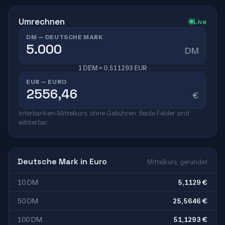
Umrechnen
Live
DM — DEUTSCHE MARK
DM
1 DEM = 0,511293 EUR
EUR — EURO
€
Interbanken-Mittelkurs, ohne Gebühren. Beide Felder sind
editierbar.
Deutsche Mark in Euro
Mittelkurs, gerundet
10 DM
5,1129 €
50 DM
25,5646 €
100 DM
51,1293 €