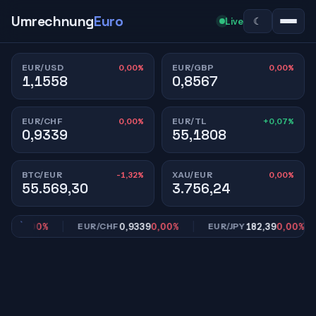
Umrechnung
Euro
☾
Live
0,00%
0,00%
EUR/USD
EUR/GBP
1,1558
0,8567
0,00%
+0,07%
EUR/CHF
EUR/TL
0,9339
55,1808
-1,32%
0,00%
BTC/EUR
XAU/EUR
55.569,30
3.756,24
67
0,00%
0,9339
0,00%
182,39
0,00%
EUR/CHF
EUR/JPY