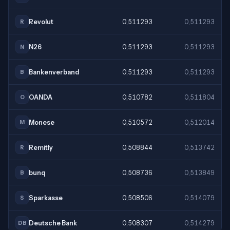
Revolut
0,511293
0,511293
R
N26
0,511293
0,511293
N
Bankenverband
0,511293
0,511293
B
OANDA
0,510782
0,511804
O
Monese
0,510572
0,512014
M
Remitly
0,508844
0,513742
R
bunq
0,508736
0,513849
B
Sparkasse
0,508506
0,514079
S
Deutsche Bank
0,508307
0,514279
DB