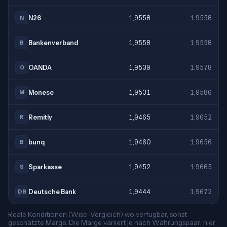
N26
1,9558
1,9558
N
Bankenverband
1,9558
1,9558
B
OANDA
1,9539
1,9578
O
Monese
1,9531
1,9586
M
Remitly
1,9465
1,9652
R
bunq
1,9460
1,9656
B
Sparkasse
1,9452
1,9665
S
Deutsche Bank
1,9444
1,9672
DB
Reale Konditionen (Wise-Vergleich) wo verfügbar, sonst
geschätzte Marge. Die Marge variiert je nach Währungspaar; hier