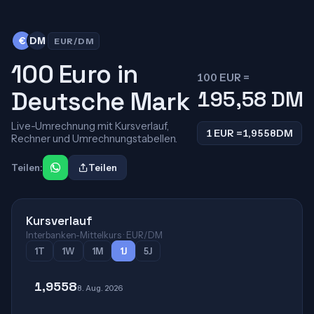
€
DM
EUR/DM
100 Euro in
100 EUR =
Deutsche Mark
195,58
DM
Live-Umrechnung mit Kursverlauf,
1 EUR =
1,9558
DM
Rechner und Umrechnungstabellen.
Teilen:
Teilen
Kursverlauf
Interbanken-Mittelkurs · EUR/DM
1T
1W
1M
1J
5J
1,9558
8. Aug. 2026