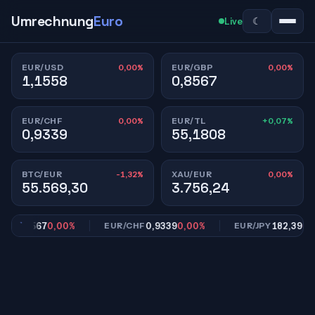
Umrechnung
Euro
☾
Live
0,00%
0,00%
EUR/USD
EUR/GBP
1,1558
0,8567
0,00%
+0,07%
EUR/CHF
EUR/TL
0,9339
55,1808
-1,32%
0,00%
BTC/EUR
XAU/EUR
55.569,30
3.756,24
0,8567
0,00%
0,9339
0,00%
182,39
0,00
P
EUR/CHF
EUR/JPY