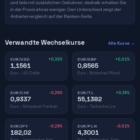
und teils mit zusätzlichen Gebühren; deshalb erhalten Sie
in der Praxis etwas weniger. Den Unterschied zeigt der
Anbietervergleich auf der Banken-Seite.
Verwandte Wechselkurse
Alle Kurse →
EUR/USD
+0,33%
EUR/GBP
+0,01%
1,1561
0,8565
Euro – US-Dollar
Euro – Britisches Pfund
EUR/CHF
-0,26%
EUR/TL
+0,35%
0,9337
55,1382
Euro – Schweizer Franken
Euro – Türkische Lira
EUR/JPY
-0,29%
EUR/PLN
-0,01%
182,02
4,3001
Euro – Japanischer Yen
Euro – Polnischer Zloty