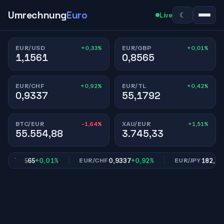
Umrechnung
Euro
☾
Live
+0,33%
+0,01%
EUR/USD
EUR/GBP
1,1561
0,8565
+0,92%
+0,42%
EUR/CHF
EUR/TL
0,9337
55,1792
-1,64%
+1,51%
BTC/EUR
XAU/EUR
55.554,88
3.745,33
0,8565
+0,01%
0,9337
+0,92%
182,02
+0
P
EUR/CHF
EUR/JPY