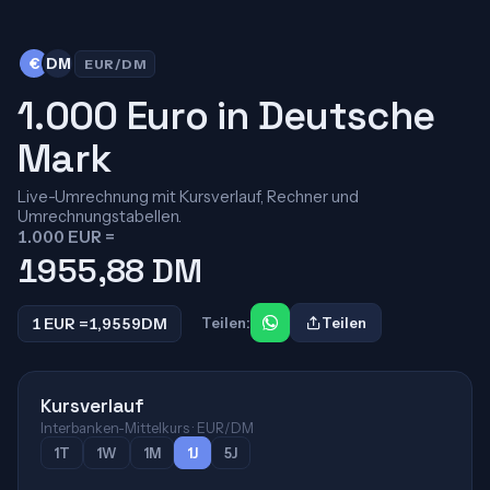
€
DM
EUR/DM
1.000 Euro in Deutsche
Mark
Live-Umrechnung mit Kursverlauf, Rechner und
Umrechnungstabellen.
1.000 EUR =
1955,88
DM
1 EUR =
1,9559
DM
Teilen:
Teilen
Kursverlauf
Interbanken-Mittelkurs · EUR/DM
1T
1W
1M
1J
5J