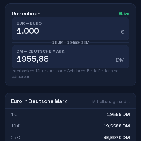
Umrechnen
Live
EUR — EURO
€
1 EUR = 1,9559 DEM
DM — DEUTSCHE MARK
DM
Interbanken-Mittelkurs, ohne Gebühren. Beide Felder sind
editierbar.
Euro in Deutsche Mark
Mittelkurs, gerundet
1 €
1,9559 DM
10 €
19,5588 DM
25 €
48,8970 DM