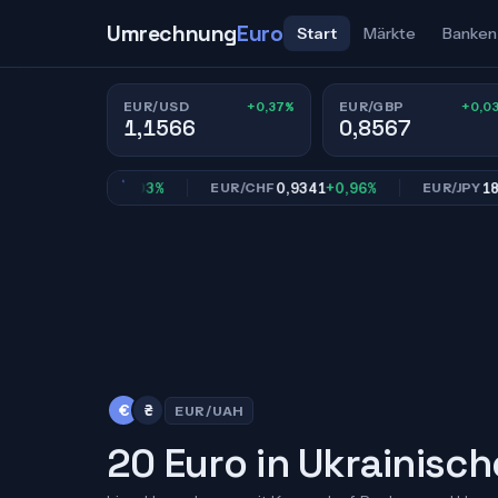
Umrechnung
Euro
Start
Märkte
Banken
+0,37%
+0,0
EUR/USD
EUR/GBP
1,1566
0,8567
0,8567
+0,03%
0,9341
+0,96%
182,19
GBP
EUR/CHF
EUR/JPY
€
₴
EUR/UAH
20 Euro in Ukrainisc