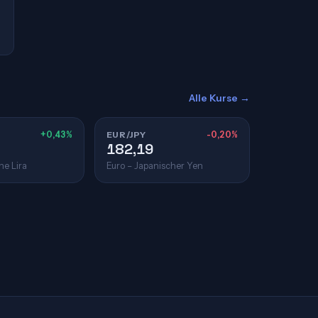
Alle Kurse →
+0,43%
EUR/JPY
-0,20%
182,19
he Lira
Euro – Japanischer Yen