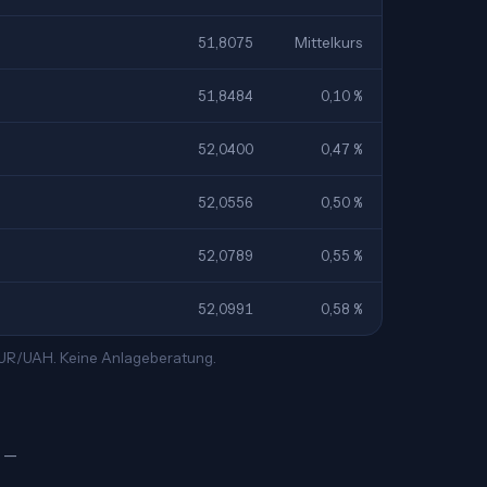
51,8075
Mittelkurs
51,8484
0,10 %
52,0400
0,47 %
52,0556
0,50 %
52,0789
0,55 %
52,0991
0,58 %
 EUR/UAH. Keine Anlageberatung.
₴ —