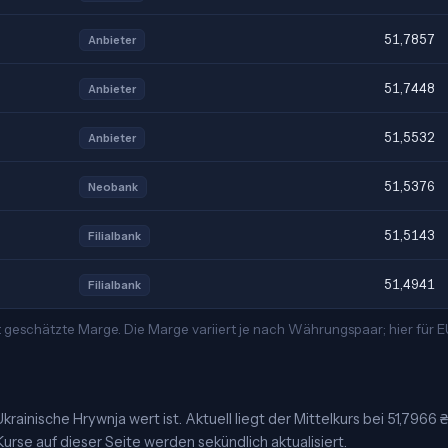
51,7857
Anbieter
51,7448
Anbieter
51,5532
Anbieter
51,5376
Neobank
51,5143
Filialbank
51,4941
Filialbank
t geschätzte Marge. Die Marge variiert je nach Währungspaar; hier für
rainische Hrywnja wert ist. Aktuell liegt der Mittelkurs bei 51,7966 
urse auf dieser Seite werden sekündlich aktualisiert.