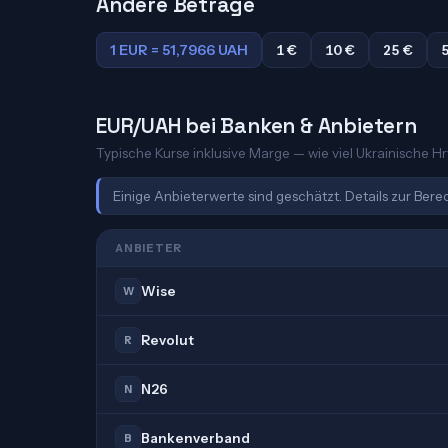
Andere Beträge
1 EUR = 51,7966 UAH
1 €
10 €
25 €
EUR/UAH bei Banken & Anbietern
Typische Kurse inklusive Marge — wie viel Ukrainische Hr
Einige Anbieterwerte sind geschätzt. Details zur Ber
ANBIETER
Wise
W
Revolut
R
N26
N
Bankenverband
B