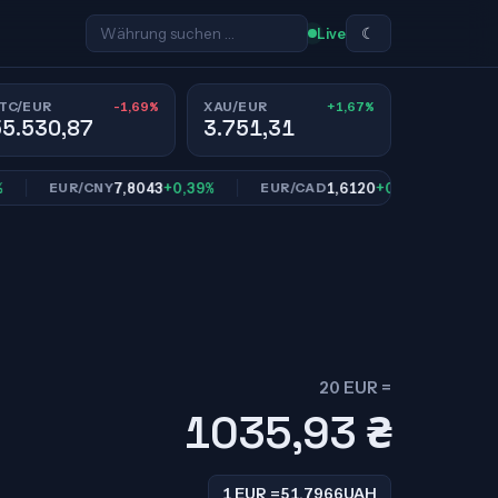
☾
Live
-1,69%
+1,67%
TC/EUR
XAU/EUR
55.530,87
3.751,31
7,8043
+0,39%
1,6120
+0,93%
EUR/CNY
EUR/CAD
EUR/SE
20 EUR =
1035,93
₴
1 EUR =
51,7966
UAH