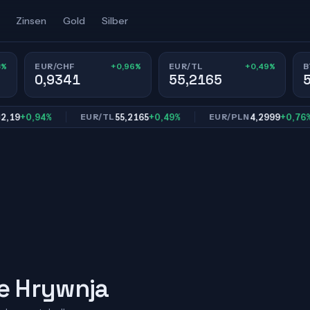
Zinsen
Gold
Silber
3%
+0,96%
+0,49%
EUR/CHF
EUR/TL
B
0,9341
55,2165
+0,94%
55,2165
+0,49%
4,2999
+0,76%
EUR/TL
EUR/PLN
he Hrywnja