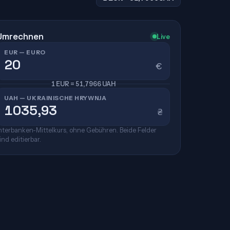
Umrechnen
Live
EUR — EURO
€
1 EUR = 51,7966 UAH
UAH — UKRAINISCHE HRYWNJA
₴
nterbanken-Mittelkurs, ohne Gebühren. Beide Felder
ind editierbar.