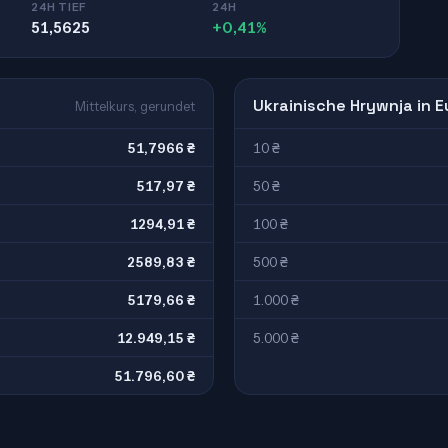
24H TIEF
24H
51,5625
+0,41%
Ukrainische Hrywnja in E
Mittelkurs, gerundet
51,7966 ₴
10 ₴
517,97 ₴
50 ₴
1294,91 ₴
100 ₴
2589,83 ₴
500 ₴
5179,66 ₴
1.000 ₴
12.949,15 ₴
5.000 ₴
51.796,60 ₴