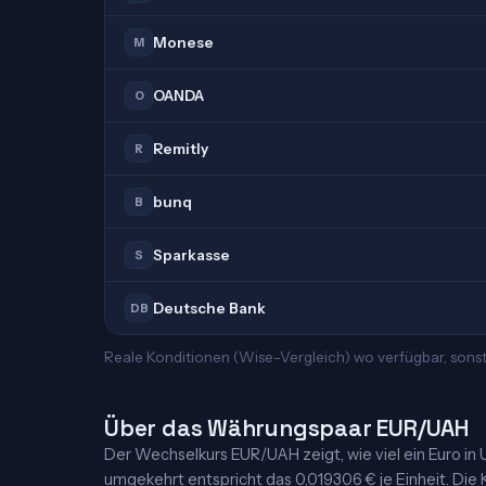
Monese
M
OANDA
O
Remitly
R
bunq
B
Sparkasse
S
Deutsche Bank
DB
Reale Konditionen (Wise-Vergleich) wo verfügbar, sons
Über das Währungspaar EUR/UAH
Der Wechselkurs EUR/UAH zeigt, wie viel ein Euro in Uk
umgekehrt entspricht das 0,019306 € je Einheit. Die K