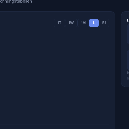
chnungstabellen.
1T
1W
1M
1J
5J
I
s