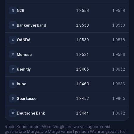
N26
1,9558
1,9558
N
Bankenverband
1,9558
1,9558
B
OANDA
1,9539
1,9578
O
Monese
1,9531
1,9586
M
Remitly
1,9465
1,9652
R
bunq
1,9460
1,9656
B
Sparkasse
1,9452
1,9665
S
Deutsche Bank
1,9444
1,9672
DB
Reale Konditionen (Wise-Vergleich) wo verfügbar, sonst
geschätzte Marge. Die Marge variiert je nach Währungspaar; hier