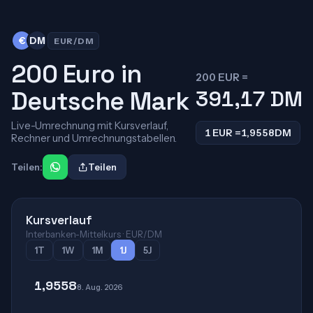
€
DM
EUR/DM
200 Euro in
200 EUR =
Deutsche Mark
391,17
DM
Live-Umrechnung mit Kursverlauf,
1 EUR =
1,9558
DM
Rechner und Umrechnungstabellen.
Teilen:
Teilen
Kursverlauf
Interbanken-Mittelkurs · EUR/DM
1T
1W
1M
1J
5J
1,9558
8. Aug. 2026