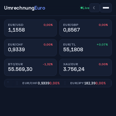
Umrechnung
Euro
☾
Live
0,00%
0,00%
EUR/USD
EUR/GBP
1,1558
0,8567
0,00%
+0,07%
EUR/CHF
EUR/TL
0,9339
55,1808
-1,32%
0,00%
BTC/EUR
XAU/EUR
55.569,30
3.756,24
,00%
0,9339
0,00%
182,39
0,00%
EUR/CHF
EUR/JPY
EU