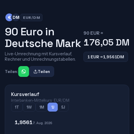
€
DM
EUR/DM
90 Euro in
90 EUR =
Deutsche Mark
176,05
DM
Live-Umrechnung mit Kursverlauf,
1 EUR =
1,9561
DM
Rechner und Umrechnungstabellen.
Teilen:
Teilen
Kursverlauf
Interbanken-Mittelkurs · EUR/DM
1T
1W
1M
1J
5J
1,9561
7. Aug. 2026