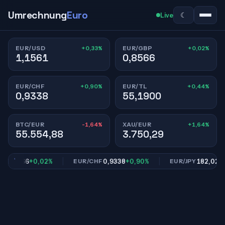
Umrechnung
Euro
☾
Live
+0,33%
+0,02%
EUR/USD
EUR/GBP
1,1561
0,8566
+0,90%
+0,44%
EUR/CHF
EUR/TL
0,9338
55,1900
-1,64%
+1,64%
BTC/EUR
XAU/EUR
55.554,88
3.750,29
0,8566
+0,02%
0,9338
+0,90%
182,02
+0,9
EUR/CHF
EUR/JPY