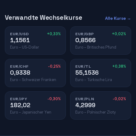
Verwandte Wechselkurse
Alle Kurse →
EUR/USD
+0,33%
EUR/GBP
+0,02%
1,1561
0,8566
Euro – US-Dollar
Euro – Britisches Pfund
EUR/CHF
-0,25%
EUR/TL
+0,38%
0,9338
55,1536
Euro – Schweizer Franken
Euro – Türkische Lira
EUR/JPY
-0,30%
EUR/PLN
-0,02%
182,02
4,2999
Euro – Japanischer Yen
Euro – Polnischer Zloty