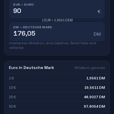
EUR — EURO
€
1 EUR = 1,9561 DEM
DM — DEUTSCHE MARK
DM
Interbanken-Mittelkurs, ohne Gebühren. Beide Felder sind
editierbar.
Euro in Deutsche Mark
Mittelkurs, gerundet
1 €
1,9561 DM
10 €
19,5611 DM
25 €
48,9027 DM
50 €
97,8054 DM