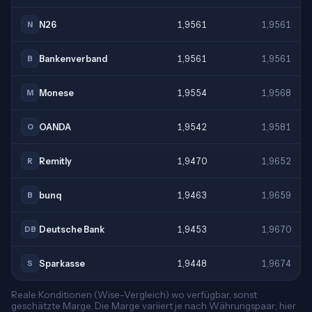
N26
1,9561
1,9561
N
Bankenverband
1,9561
1,9561
B
Monese
1,9554
1,9568
M
OANDA
1,9542
1,9581
O
Remitly
1,9470
1,9652
R
bunq
1,9463
1,9659
B
Deutsche Bank
1,9453
1,9670
DB
Sparkasse
1,9448
1,9674
S
Reale Konditionen (Wise-Vergleich) wo verfügbar, sonst
geschätzte Marge. Die Marge variiert je nach Währungspaar; hier