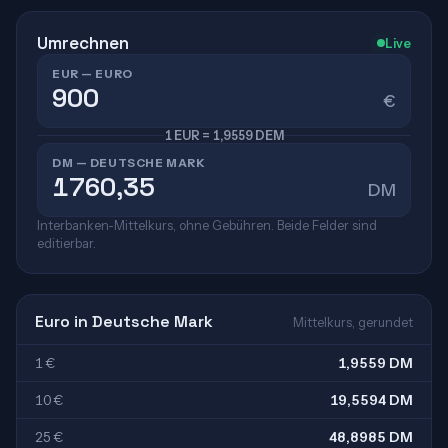
Umrechnen
Live
EUR — EURO
€
1 EUR = 1,9559 DEM
DM — DEUTSCHE MARK
DM
Interbanken-Mittelkurs, ohne Gebühren. Beide Felder sind
editierbar.
Euro in Deutsche Mark
Mittelkurs, gerundet
1 €
1,9559 DM
10 €
19,5594 DM
25 €
48,8985 DM