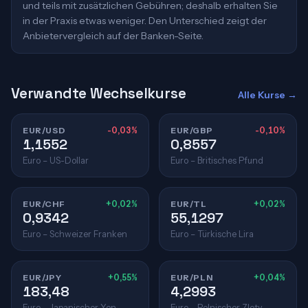
und teils mit zusätzlichen Gebühren; deshalb erhalten Sie
in der Praxis etwas weniger. Den Unterschied zeigt der
Anbietervergleich auf der Banken-Seite.
Verwandte Wechselkurse
Alle Kurse →
EUR/USD
-0,03%
EUR/GBP
-0,10%
1,1552
0,8557
Euro – US-Dollar
Euro – Britisches Pfund
EUR/CHF
+0,02%
EUR/TL
+0,02%
0,9342
55,1297
Euro – Schweizer Franken
Euro – Türkische Lira
EUR/JPY
+0,55%
EUR/PLN
+0,04%
183,48
4,2993
Euro – Japanischer Yen
Euro – Polnischer Zloty