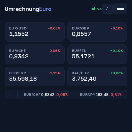
Umrechnung
Euro
☾
Live
-0,03%
-0,10%
EUR/USD
EUR/GBP
1,1552
0,8557
-0,08%
+0,10%
EUR/CHF
EUR/TL
0,9342
55,1721
-1,29%
+0,05%
BTC/EUR
XAU/EUR
55.598,16
3.752,40
10%
0,9342
-0,08%
183,48
-0,61%
EUR/CHF
EUR/JPY
E