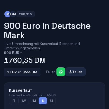
€
DM
EUR/DM
900 Euro in Deutsche
Mark
Live-Umrechnung mit Kursverlauf, Rechner und
Umrechnungstabellen.
900 EUR =
1760,35
DM
1 EUR =
1,9559
DM
Teilen:
Teilen
Kursverlauf
Interbanken-Mittelkurs · EUR/DM
1T
1W
1M
1J
5J